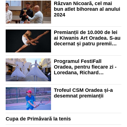
Răzvan Nicoară, cel mai
bun atlet bihorean al anului
2024
Premianții de 10.000 de lei
ai Kiwanis Art Oradea. S-au
decernat și patru premii
pentru excelență
Programul FestiFall
Oradea, pentru fiecare zi -
Loredana, Richard
Clayderman, Luiza Zan,
Mădălina Pavăl, dar și
Mircea Bravo
Trofeul CSM Oradea și-a
desemnat premianții
Cupa de Primăvară la tenis