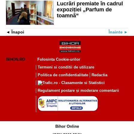
Lucrări premiate în cadrul
expoziției „Parfum de
toamnă”
Înapoi
Înainte
BIHON.RO
Folosinta Cookie-urilor
Termeni si conditii de utilizare
Politica de confidentialitate
Redactia
Regulament postare și moderare comentarii
Bihor Online