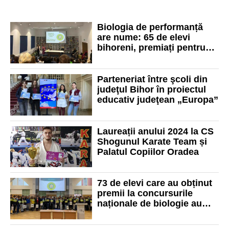
Biologia de performanță
are nume: 65 de elevi
bihoreni, premiați pentru
rezultate de excepție
Parteneriat între şcoli din
judeţul Bihor în proiectul
educativ judeţean „Europa”
Laureații anului 2024 la CS
Shogunul Karate Team și
Palatul Copiilor Oradea
73 de elevi care au obținut
premii la concursurile
naționale de biologie au
fost premiați