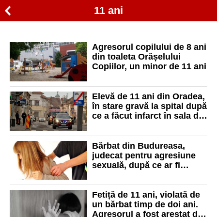
11 ani
Agresorul copilului de 8 ani
din toaleta Orășelului
Copiilor, un minor de 11 ani
Elevă de 11 ani din Oradea,
în stare gravă la spital după
ce a făcut infarct în sala de
clasă
Bărbat din Budureasa,
judecat pentru agresiune
sexuală, după ce ar fi
mușcat de gât și pipăit o
fetiță de 11 ani
Fetiță de 11 ani, violată de
un bărbat timp de doi ani.
Agresorul a fost arestat de