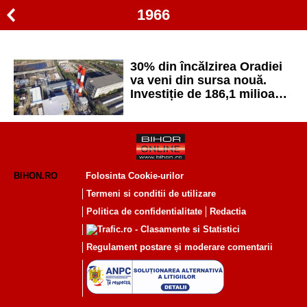
1966
30% din încălzirea Oradiei
va veni din sursa nouă.
Investiție de 186,1 milioane
lei cu termen 18 luni,
comprimat în 10
BIHON.RO
Folosinta Cookie-urilor
Termeni si conditii de utilizare
Politica de confidentialitate
Redactia
Regulament postare și moderare comentarii