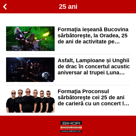
25 ani
Formaţia ieșeană Bucovina
sărbătoreşte, la Oradea, 25
de ani de activitate pe
scena folk/black metal din
România
Asfalt, Lampioane și Unghii
de drac în concertul acustic
aniversar al trupei Luna
Amară, susţinut la Oradea
Formaţia Proconsul
sărbătoreşte cei 25 de ani
de carieră cu un concert la
Oradea