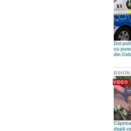
Doi poli
cu pumni
din Cefa
BIHON
VIDEO
Căprioa
după ce