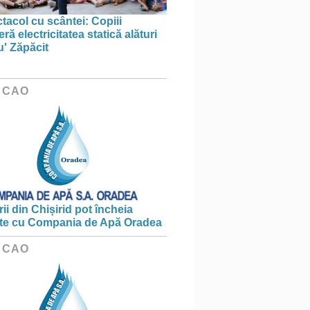
tacol cu scântei: Copiii
ă electricitatea statică alături
u' Zăpăcit
 CAO
ii din Chișirid pot încheia
te cu Compania de Apă Oradea
 CAO