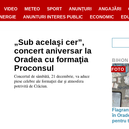
VIDEO
METEO
SPORT
ANUNȚURI
ANGAJĂRI
ENERGIE
ANUNTURI INTERES PUBLIC
ECONOMIC
ED
„Sub acelaşi cer”,
concert aniversar la
Oradea cu formaţia
BIHON
Proconsul
FOTO
Concertul de sâmbătă, 21 decembrie, va aduce
piese celebre ale formaţiei dar şi atmosfera
potrivită de Crăciun.
Flagrant
în Orade
pentru t