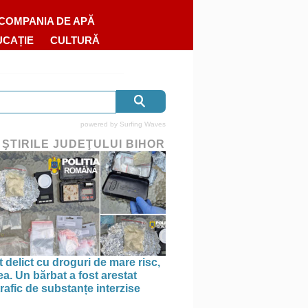
COMPANIA DE APĂ
UCAȚIE
CULTURĂ
powered by
Surfing Waves
 ŞTIRILE JUDEŢULUI BIHOR
 delict cu droguri de mare risc,
a. Un bărbat a fost arestat
rafic de substanțe interzise