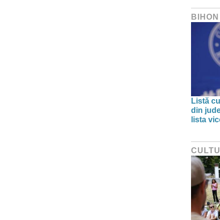
BIHON
Listă cu
din jud
lista v
CULT