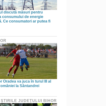
l discută măsuri pentru
ea consumului de energie
ă. Ce consumatori ar putea fi
HOR
 Oradea va juca în turul III al
omâniei la Sântandrei
 ŞTIRILE JUDEŢULUI BIHOR