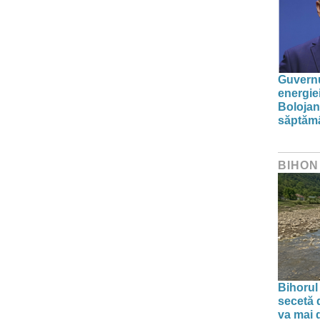
Guvernu
energie
Bolojan
săptăm
BIHON
Bihorul
secetă d
va mai 