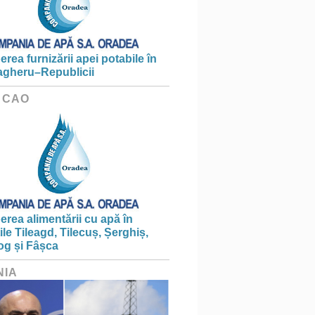
erea furnizării apei potabile în
gheru–Republicii
 CAO
erea alimentării cu apă în
țile Tileagd, Tilecuș, Șerghiș,
og și Fâșca
NIA