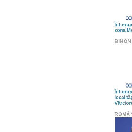
Întrerup
zona Ma
BIHON
Întrerup
localită
Vârcior
ROMÂ