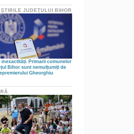
 ŞTIRILE JUDEŢULUI BIHOR
 inexactități. Primarii comunelor
ețul Bihor sunt nemulțumiți de
icepremierului Gheorghiu
URĂ