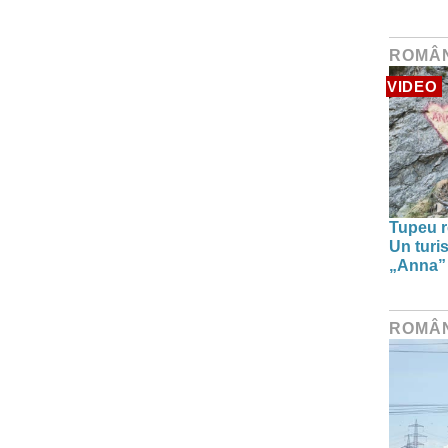
ROMÂ
VIDEO
Tupeu r
Un turi
„Anna” ș
ROMÂ