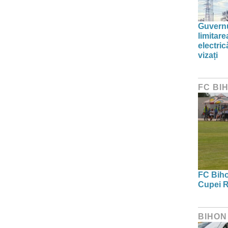
Guvernu
limitar
electric
vizați
FC BI
FC Bihor
Cupei R
BIHON