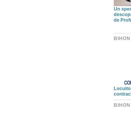
Un spec
descoper
de Prof
BIHON
Locuitor
contrac
BIHON