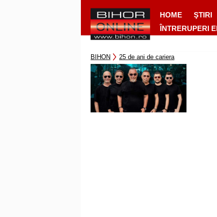
HOME
ŞTIRI
ÎNTRERUPERI 
BIHON
25 de ani de cariera