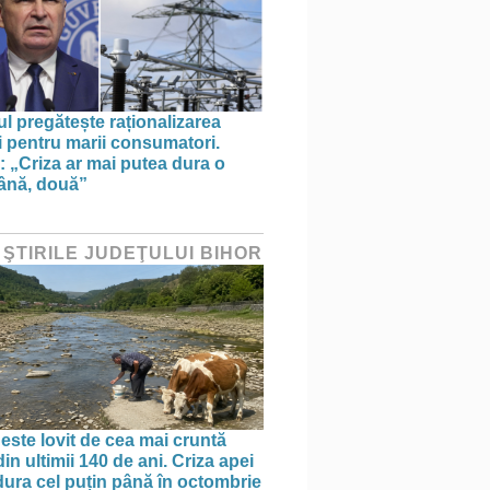
l pregătește raționalizarea
i pentru marii consumatori.
: „Criza ar mai putea dura o
ână, două”
 ŞTIRILE JUDEŢULUI BIHOR
 este lovit de cea mai cruntă
in ultimii 140 de ani. Criza apei
dura cel puțin până în octombrie