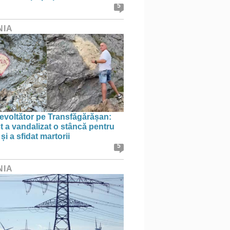
5
NIA
evoltător pe Transfăgărășan:
st a vandalizat o stâncă pentru
i a sfidat martorii
5
NIA