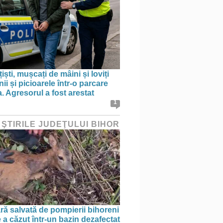
țiști, mușcați de mâini și loviți
i și picioarele într-o parcare
. Agresorul a fost arestat
1
 ŞTIRILE JUDEŢULUI BIHOR
ră salvată de pompierii bihoreni
 a căzut într-un bazin dezafectat