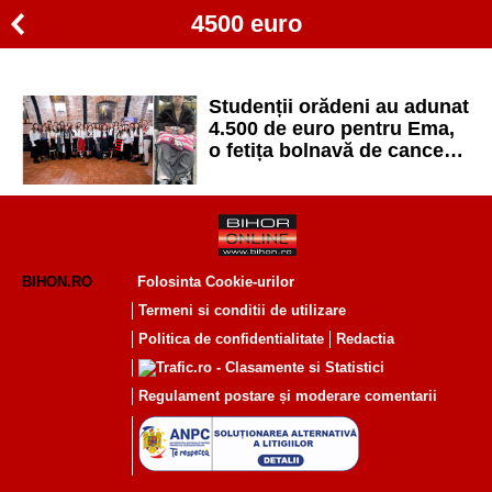
4500 euro
Studenții orădeni au adunat
4.500 de euro pentru Ema,
o fetița bolnavă de cancer
din Bihor
BIHON.RO
Folosinta Cookie-urilor
Termeni si conditii de utilizare
Politica de confidentialitate
Redactia
Regulament postare și moderare comentarii