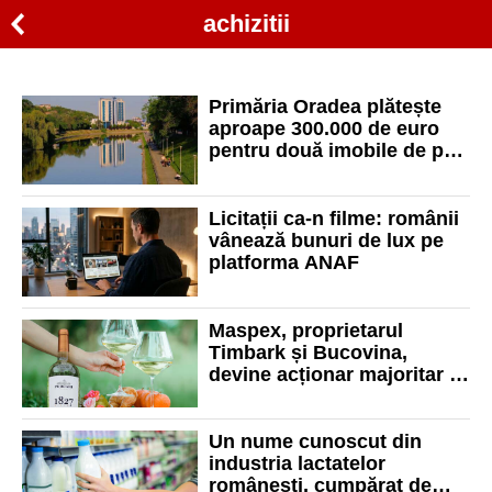
achizitii
Primăria Oradea plătește
aproape 300.000 de euro
pentru două imobile de pe
Clujului. În zonă se va
construi noul pod de lângă
Hotel Hilton
Licitații ca-n filme: românii
vânează bunuri de lux pe
platforma ANAF
Maspex, proprietarul
Timbark și Bucovina,
devine acționar majoritar la
Purcari cu o achiziție de
peste 600 milioane lei
Un nume cunoscut din
industria lactatelor
românești, cumpărat de