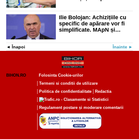
unguri
Ilie Bolojan: Achizițiile cu
specific de apărare vor fi
simplificate. MApN și
Ministerul Economiei
analizează oportunitățile
Înapoi
Înainte
BIHON.RO
Folosinta Cookie-urilor
Termeni si conditii de utilizare
Politica de confidentialitate
Redactia
Regulament postare și moderare comentarii