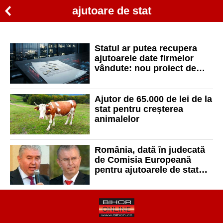
ajutoare de stat
Statul ar putea recupera
ajutoarele date firmelor
vândute: nou proiect de
lege în dezbatere
Ajutor de 65.000 de lei de la
stat pentru creșterea
animalelor
România, dată în judecată
de Comisia Europeană
pentru ajutoarele de stat
acordate fraților Micula