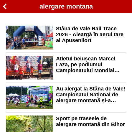
alergare montana
Stâna de Vale Rail Trace
2026 - Aleargă în aerul tare
al Apusenilor!
Atletul beiușean Marcel
Laza, pe podiumul
Campionatului Mondial
Master de alergare
montană 2026
Au alergat la Stâna de Vale!
Campionatul Național de
alergare montană și-a
desemnat câștigătorii
Sport pe traseele de
alergare montană din Bihor