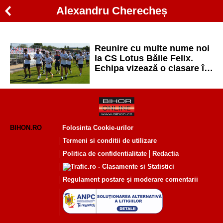
Alexandru Cherecheș
Reunire cu multe nume noi
la CS Lotus Băile Felix.
Echipa vizează o clasare în
play-off-ul din Liga 3
BIHON.RO
Folosinta Cookie-urilor
Termeni si conditii de utilizare
Politica de confidentialitate
Redactia
Regulament postare și moderare comentarii