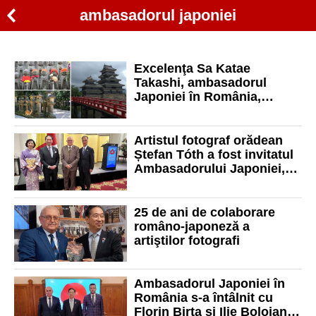
ambasadorul japoniei
Excelenţa Sa Katae
Takashi, ambasadorul
Japoniei în România,
expune la Oradea fotografii
alături de artistul fotograf
Ștefan Tóth
Artistul fotograf orădean
Ștefan Tóth a fost invitatul
Ambasadorului Japoniei,
Excelența Sa Katae Takashi
25 de ani de colaborare
româno-japoneză a
artiştilor fotografi
Ambasadorul Japoniei în
România s-a întâlnit cu
Florin Birta și Ilie Bolojan la