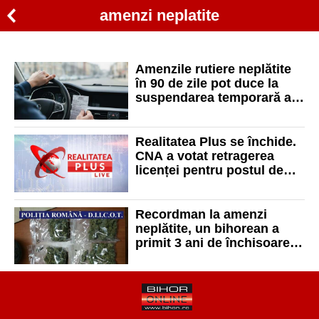
amenzi neplatite
Amenzile rutiere neplătite
în 90 de zile pot duce la
suspendarea temporară a
permisului. Cum se
calculează perioada
Realitatea Plus se închide.
CNA a votat retragerea
licenței pentru postul de
televiziune
Recordman la amenzi
neplătite, un bihorean a
primit 3 ani de închisoare
pentru vânzarea a 470 de
grame de cannabis