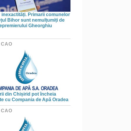
 inexactități. Primarii comunelor
ețul Bihor sunt nemulțumiți de
icepremierului Gheorghiu
 CAO
ii din Chișirid pot încheia
te cu Compania de Apă Oradea
 CAO