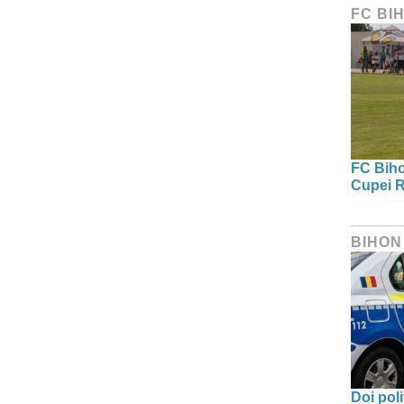
FC BI
FC Bihor
Cupei R
BIHON
Doi poli