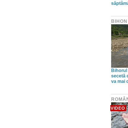
săptăm
BIHON
Bihorul
secetă d
va mai 
ROMÂ
VIDEO