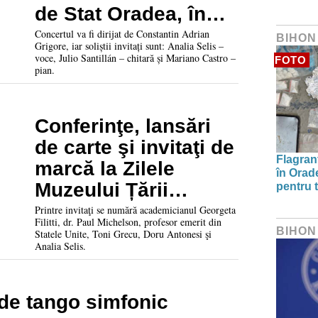
de Stat Oradea, în
concertul
Concertul va fi dirijat de Constantin Adrian
BIHON
Grigore, iar soliștii invitați sunt: Analia Selis –
Argentissimo
voce, Julio Santillán – chitară și Mariano Castro –
FOTO
pian.
Conferinţe, lansări
de carte şi invitaţi de
Flagrant
marcă la Zilele
în Orade
Muzeului Țării
pentru t
Crișurilor. Vezi
Printre invitaţi se numără academicianul Georgeta
Filitti, dr. Paul Michelson, profesor emerit din
programul
BIHON
Statele Unite, Toni Grecu, Doru Antonesi şi
Analia Selis.
evenimentelor
 de tango simfonic