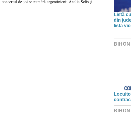
n concertul de joi se numără argentinienii Analia Selis şi
Listă cu
din jud
lista v
BIHON
Locuitor
contrac
BIHON