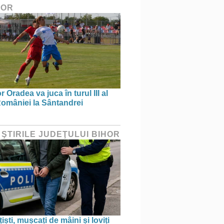
HOR
 Oradea va juca în turul III al
omâniei la Sântandrei
 ŞTIRILE JUDEŢULUI BIHOR
țiști, mușcați de mâini și loviți