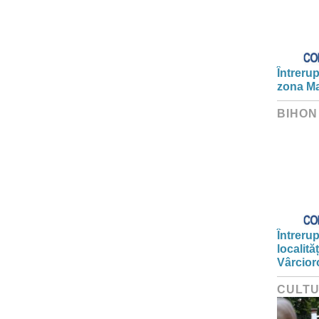
Întrerup
zona Ma
BIHON
Întrerup
localită
Vârcior
CULT