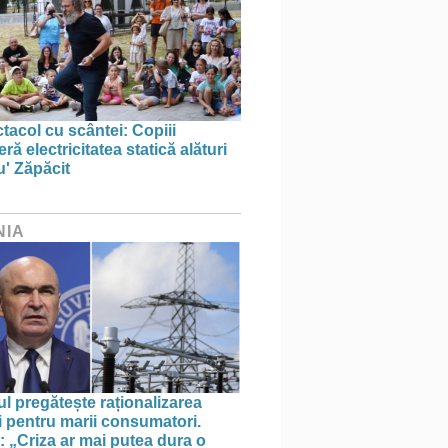
tacol cu scântei: Copiii
ă electricitatea statică alături
u' Zăpăcit
NIA
l pregătește raționalizarea
i pentru marii consumatori.
: „Criza ar mai putea dura o