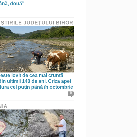
ână, două”
 ŞTIRILE JUDEŢULUI BIHOR
 este lovit de cea mai cruntă
in ultimii 140 de ani. Criza apei
dura cel puțin până în octombrie
5
NIA