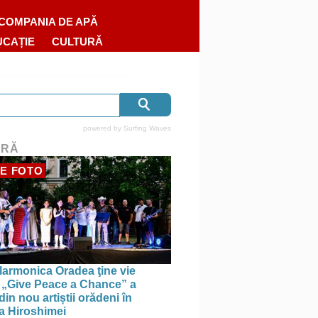
COMPANIA DE APĂ
UCAȚIE
CULTURĂ
powered by
Surfing Waves
URĂ
E FOTO
larmonica Oradea ţine vie
a: „Give Peace a Chance” a
in nou artiștii orădeni în
a Hiroshimei