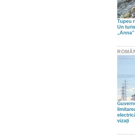
Tupeu r
Un turi
„Anna” ș
ROMÂ
Guvernu
limitar
electric
vizați