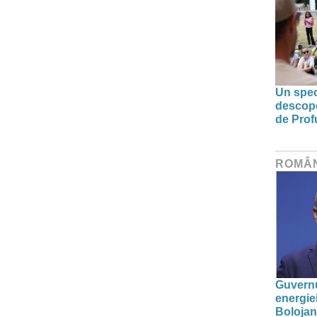
Un spec
descoper
de Prof
ROMÂ
Guvernu
energie
Bolojan