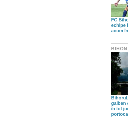
FC Biho
echipe î
acum în
BIHON
Bihorul
galben 
în tot j
portoca