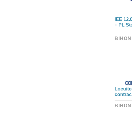
IEE 12.
+ PL St
BIHON
Locuitor
contrac
BIHON