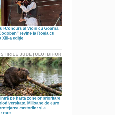
lul-Concurs al Viorii cu Goarnă
Codoban” revine la Roșia cu
 XIII-a ediție
 ŞTIRILE JUDEŢULUI BIHOR
intră pe harta zonelor prioritare
biodiversitate. Milioane de euro
rotejarea castorilor și a
r rare