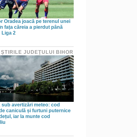
r Oradea joacă pe terenul unei
n fața căreia a pierdut până
 Liga 2
 ŞTIRILE JUDEŢULUI BIHOR
, sub avertizări meteo: cod
de caniculă și furtuni puternice
udețul, iar la munte cod
liu