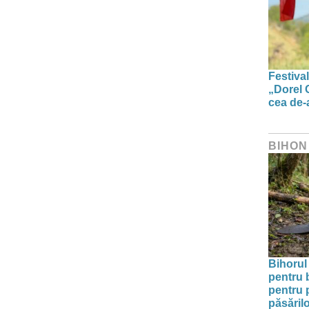
Festiva
„Dorel 
cea de-a
BIHON
Bihorul 
pentru 
pentru p
păsărilo