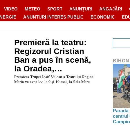
VIDEO
METEO
SPORT
ANUNȚURI
ANGAJĂRI
ENERGIE
ANUNTURI INTERES PUBLIC
ECONOMIC
ED
Premieră la teatru:
Regizorul Cristian
Ban a pus în scenă,
BIHON
la Oradea,
spectacolul „Unchiul
Premiera Trupei Iosif Vulcan a Teatrului Regina
Maria va avea loc la 9 şi 19 mai, la Sala Mare.
Vania”
Parada a
centrul
Campion