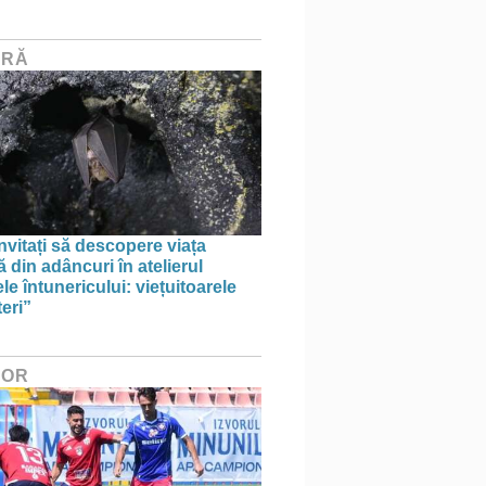
URĂ
invitați să descopere viața
 din adâncuri în atelierul
le întunericului: viețuitoarele
eri”
HOR