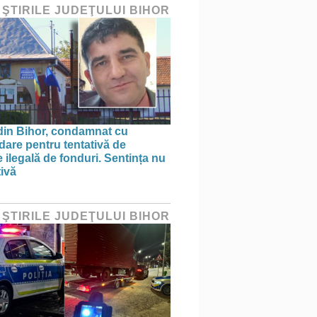
 ŞTIRILE JUDEŢULUI BIHOR
din Bihor, condamnat cu
are pentru tentativă de
 ilegală de fonduri. Sentința nu
tivă
 ŞTIRILE JUDEŢULUI BIHOR