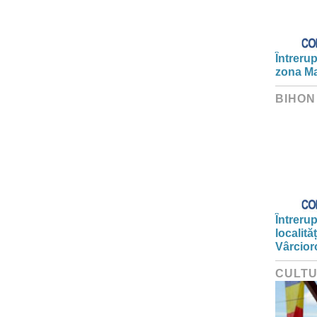
Întrerup
zona Ma
BIHON
Întrerup
localită
Vârcior
CULT