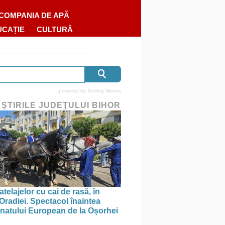
COMPANIA DE APĂ
UCAȚIE
CULTURĂ
powered by
Surfing Waves
 ŞTIRILE JUDEŢULUI BIHOR
telajelor cu cai de rasă, în
 Oradiei. Spectacol înaintea
atului European de la Oșorhei