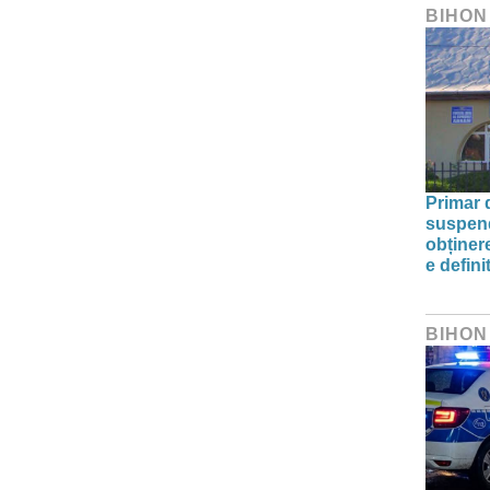
BIHON
Primar 
suspend
obținere
e defini
BIHON