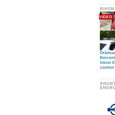
BIHON
VIDEO
Orădean
Berceni
minor î
control 
ANUNT
ENERG