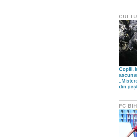
CULT
Copiii, 
ascunsă
„Mistere
din peșt
FC BI