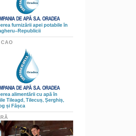
erea furnizării apei potabile în
gheru–Republicii
 CAO
erea alimentării cu apă în
țile Tileagd, Tilecuș, Șerghiș,
og și Fâșca
URĂ