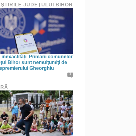
 ŞTIRILE JUDEŢULUI BIHOR
 inexactități. Primarii comunelor
ețul Bihor sunt nemulțumiți de
icepremierului Gheorghiu
1
URĂ