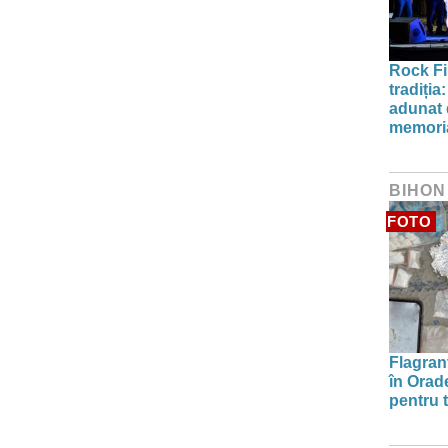
Rock Fi
tradiți
adunat d
memori
BIHON
FOTO
Flagrant
în Orade
pentru t