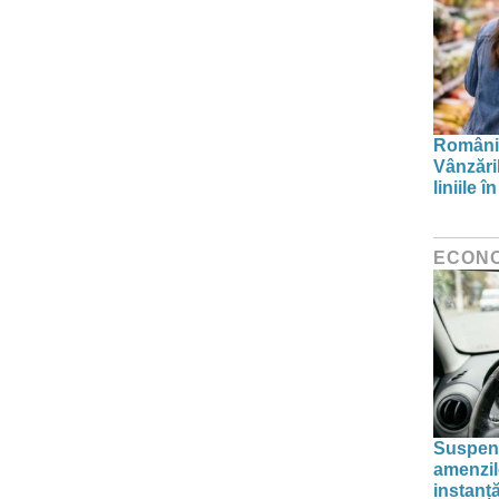
Românii
Vânzări
liniile 
ECON
Suspend
amenzil
instanț