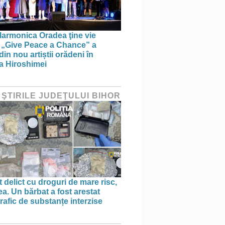
larmonica Oradea ţine vie
a: „Give Peace a Chance” a
in nou artiștii orădeni în
a Hiroshimei
 ŞTIRILE JUDEŢULUI BIHOR
 delict cu droguri de mare risc,
a. Un bărbat a fost arestat
rafic de substanțe interzise