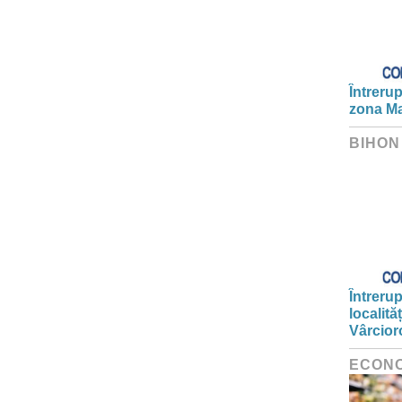
Întrerup
zona Ma
BIHON
Întrerup
localită
Vârcior
ECON