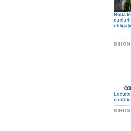
Noua leg
cupluri
obligați
BIHON
Locuitor
contrac
BIHON