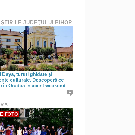
 ŞTIRILE JUDEŢULUI BIHOR
 Days, tururi ghidate și
nte culturale. Descoperă ce
ce în Oradea în acest weekend
1
URĂ
E FOTO