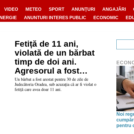
VIDEO
METEO
SPORT
ANUNȚURI
ANGAJĂRI
ENERGIE
ANUNTURI INTERES PUBLIC
ECONOMIC
ED
Fetiță de 11 ani,
violată de un bărbat
timp de doi ani.
ECON
Agresorul a fost
arestat de
Un bărbat a fost arestat pentru 30 de zile de
Judecătoria Oradea, sub acuzația că ar fi violat o
Judecătoria Oradea
fetiță care avea doar 11 ani.
Noi reg
cumpăra
pentru 