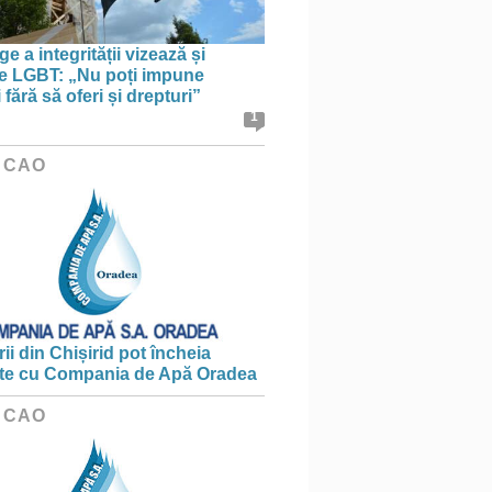
e a integrității vizează și
le LGBT: „Nu poți impune
i fără să oferi și drepturi”
1
 CAO
ii din Chișirid pot încheia
te cu Compania de Apă Oradea
 CAO