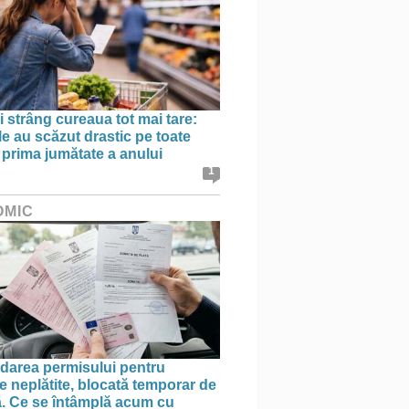
 strâng cureaua tot mai tare:
le au scăzut drastic pe toate
în prima jumătate a anului
1
OMIC
area permisului pentru
e neplătite, blocată temporar de
ă. Ce se întâmplă acum cu