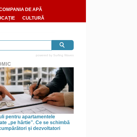
COMPANIA DE APĂ
UCAȚIE
CULTURĂ
powered by
Surfing Waves
OMIC
uli pentru apartamentele
te „pe hârtie”. Ce se schimbă
cumpărători și dezvoltatori