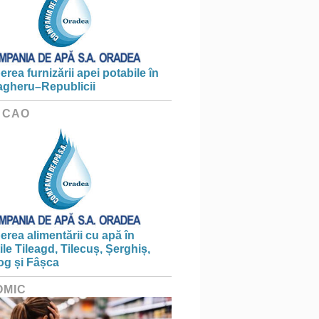
erea furnizării apei potabile în
gheru–Republicii
 CAO
erea alimentării cu apă în
țile Tileagd, Tilecuș, Șerghiș,
og și Fâșca
OMIC