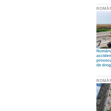
ROMÂ
Numărul 
acciden
provoca
de drog
ROMÂ