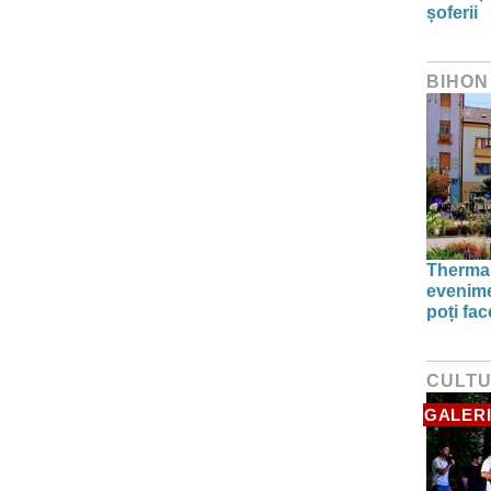
șoferii
BIHON
Thermal
evenime
poți fa
CULT
GALERI