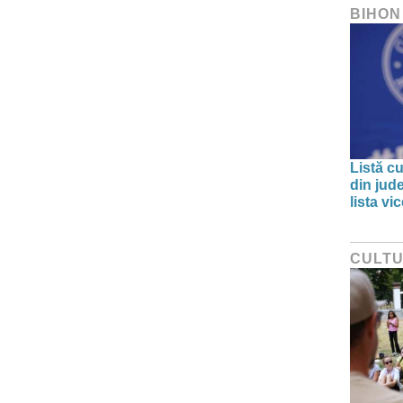
BIHON
Listă cu
din jud
lista v
CULT