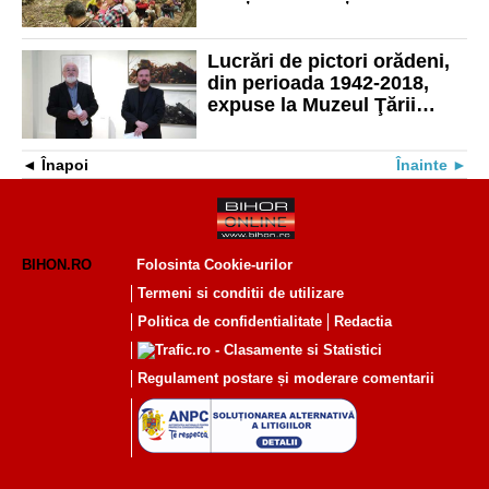
Programul complet
Lucrări de pictori orădeni,
din perioada 1942-2018,
expuse la Muzeul Ţării
Crişurilor
Înapoi
Înainte
BIHON.RO
Folosinta Cookie-urilor
Termeni si conditii de utilizare
Politica de confidentialitate
Redactia
Regulament postare și moderare comentarii