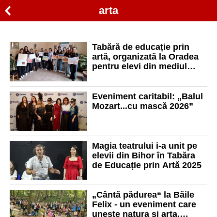
arta
Tabără de educație prin
artă, organizată la Oradea
pentru elevi din mediul
rural
Eveniment caritabil: „Balul
Mozart...cu mascǎ 2026”
Magia teatrului i-a unit pe
elevii din Bihor în Tabăra
de Educație prin Artă 2025
„Cântă pădurea“ la Băile
Felix - un eveniment care
unește natura și arta.