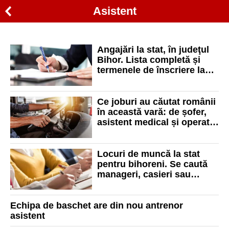
Asistent
Angajări la stat, în judeţul
Bihor. Lista completă și
termenele de înscriere la
concursurile de angajare
Ce joburi au căutat românii
în această vară: de șofer,
asistent medical și operator
call-center, în topul
preferințelor
Locuri de muncă la stat
pentru bihoreni. Se caută
manageri, casieri sau
asistenți
Echipa de baschet are din nou antrenor
asistent