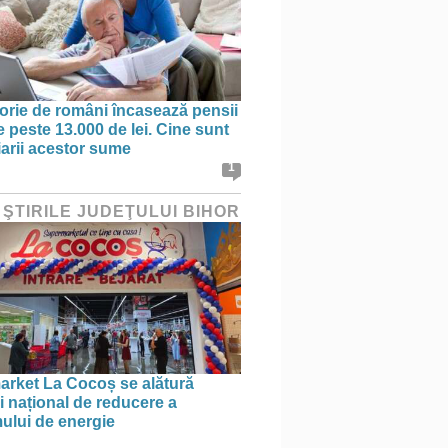
orie de români încasează pensii
e peste 13.000 de lei. Cine sunt
iarii acestor sume
1
 ŞTIRILE JUDEŢULUI BIHOR
rket La Cocoș se alătură
i național de reducere a
lui de energie