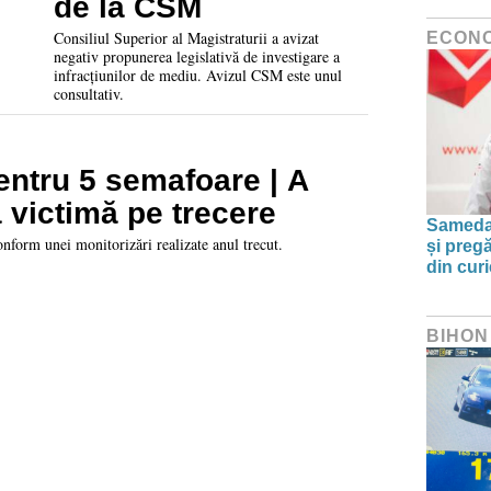
de la CSM
Consiliul Superior al Magistraturii a avizat
ECON
negativ propunerea legislativă de investigare a
infracțiunilor de mediu. Avizul CSM este unul
consultativ.
pentru 5 semafoare | A
a victimă pe trecere
Sameday
onform unei monitorizări realizate anul trecut.
și preg
din curi
BIHON