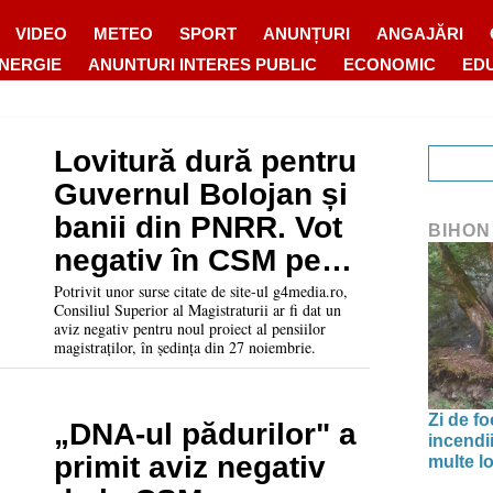
VIDEO
METEO
SPORT
ANUNȚURI
ANGAJĂRI
ENERGIE
ANUNTURI INTERES PUBLIC
ECONOMIC
ED
Lovitură dură pentru
Guvernul Bolojan și
banii din PNRR. Vot
BIHON
negativ în CSM pe
noul proiect al
Potrivit unor surse citate de site-ul g4media.ro,
Consiliul Superior al Magistraturii ar fi dat un
pensiilor
aviz negativ pentru noul proiect al pensiilor
magistraților, în ședința din 27 noiembrie.
magistraților
Zi de f
„DNA-ul pădurilor" a
incendii
primit aviz negativ
multe lo