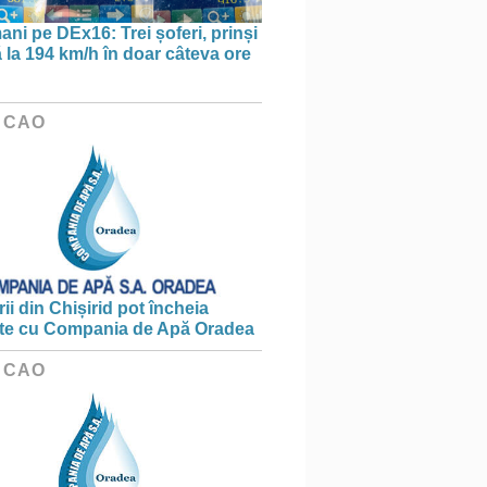
ani pe DEx16: Trei șoferi, prinși
 la 194 km/h în doar câteva ore
 CAO
ii din Chișirid pot încheia
te cu Compania de Apă Oradea
 CAO