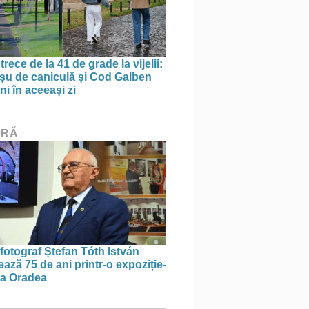
trece de la 41 de grade la vijelii:
u de caniculă și Cod Galben
ni în aceeași zi
URĂ
 fotograf Ștefan Tóth István
ază 75 de ani printr-o expoziție-
 la Oradea