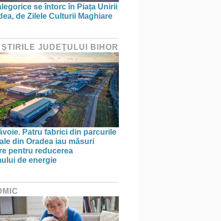
legorice se întorc în Piața Unirii
ea, de Zilele Culturii Maghiare
 ŞTIRILE JUDEŢULUI BIHOR
oie. Patru fabrici din parcurile
iale din Oradea iau măsuri
re pentru reducerea
lui de energie
OMIC