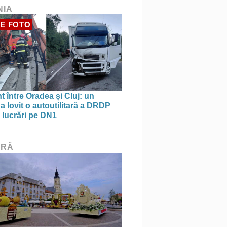
NIA
E FOTO
t între Oradea și Cluj: un
a lovit o autoutilitară a DRDP
n lucrări pe DN1
URĂ