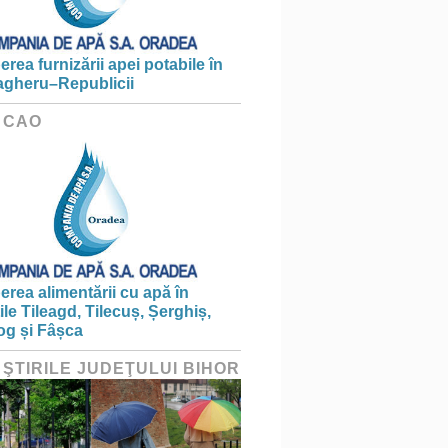
erea furnizării apei potabile în
gheru–Republicii
 CAO
erea alimentării cu apă în
țile Tileagd, Tilecuș, Șerghiș,
og și Fâșca
 ŞTIRILE JUDEŢULUI BIHOR