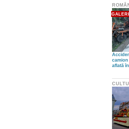
ROMÂ
GALERI
Acciden
camion 
aflată î
CULT