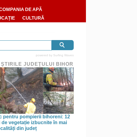
COMPANIA DE APĂ
UCAȚIE
CULTURĂ
powered by
Surfing Waves
 ŞTIRILE JUDEŢULUI BIHOR
oc pentru pompierii bihoreni: 12
 de vegetație izbucnite în mai
calități din județ