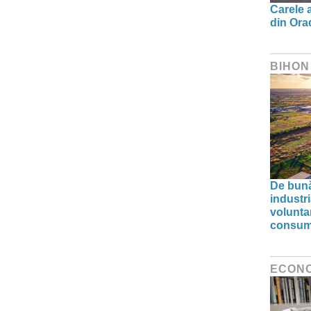
Carele a
din Orad
BIHON
De bunăv
industr
volunta
consumu
ECON