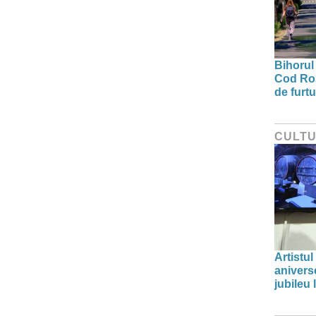
Bihorul 
Cod Roș
de furtu
CULT
Artistul
aniverse
jubileu