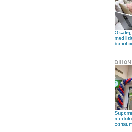
O categ
medii d
benefic
BIHON
Superma
efortulu
consumu