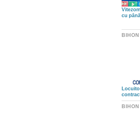
Vitezom
cu până
BIHON
Locuitor
contrac
BIHON