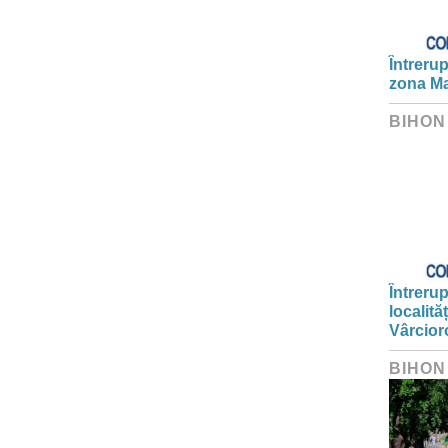
Întrerup
zona Ma
BIHON
Întrerup
localită
Vârcior
BIHON