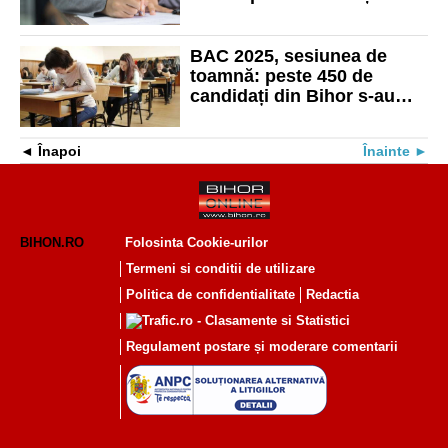
examenelor naționale
BAC 2025, sesiunea de
toamnă: peste 450 de
candidați din Bihor s-au
înscris la prima probă
Înapoi
Înainte
BIHON.RO
Folosinta Cookie-urilor
Termeni si conditii de utilizare
Politica de confidentialitate
Redactia
Regulament postare și moderare comentarii