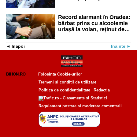
anulat, în Suplacu de
Barcău
Record alarmant în Oradea:
bărbat prins cu alcoolemie
uriașă la volan, reținut de
polițiști
Înapoi
Înainte
BIHON.RO
Folosinta Cookie-urilor
Termeni si conditii de utilizare
Politica de confidentialitate
Redactia
Regulament postare și moderare comentarii