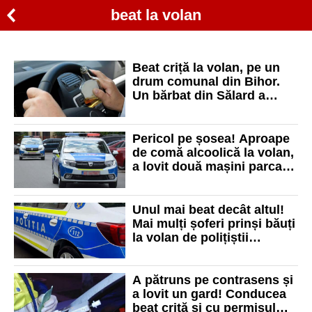
beat la volan
Beat criță la volan, pe un
drum comunal din Bihor.
Un bărbat din Sălard a
ajuns în arest
Pericol pe șosea! Aproape
de comă alcoolică la volan,
a lovit două mașini parcate
pe o stradă din Oradea
Unul mai beat decât altul!
Mai mulți șoferi prinși băuți
la volan de polițiștii
bihoreni
A pătruns pe contrasens și
a lovit un gard! Conducea
beat criță și cu permisul