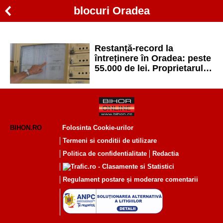
blocuri Oradea
Restanță-record la
întreținere în Oradea: peste
55.000 de lei. Proprietarul
nu a plătit cheltuielile timp
de 5 ani
BIHON.RO
Folosinta Cookie-urilor
Termeni si conditii de utilizare
Politica de confidentialitate
Redactia
Regulament postare și moderare comentarii