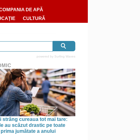
COMPANIA DE APĂ
UCAȚIE
CULTURĂ
powered by
Surfing Waves
OMIC
 strâng cureaua tot mai tare:
le au scăzut drastic pe toate
în prima jumătate a anului