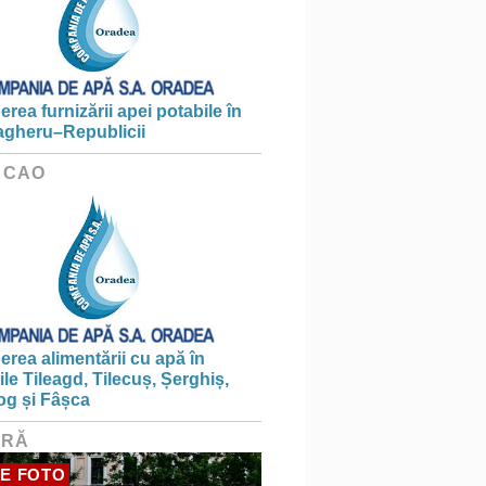
erea furnizării apei potabile în
gheru–Republicii
 CAO
erea alimentării cu apă în
țile Tileagd, Tilecuș, Șerghiș,
og și Fâșca
URĂ
E FOTO