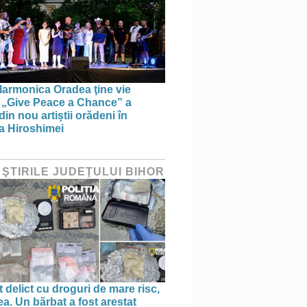
larmonica Oradea ţine vie
a: „Give Peace a Chance” a
in nou artiștii orădeni în
a Hiroshimei
 ŞTIRILE JUDEŢULUI BIHOR
 delict cu droguri de mare risc,
a. Un bărbat a fost arestat