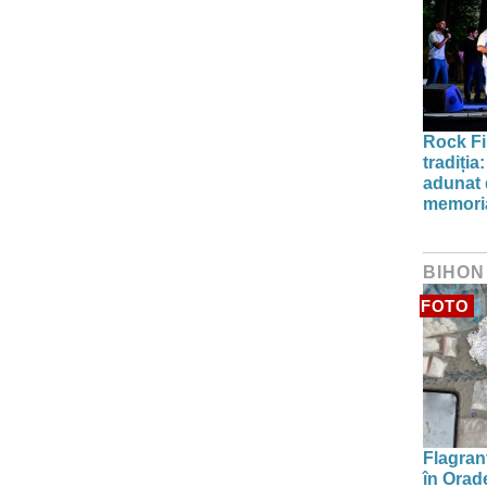
Rock Fi
tradiți
adunat d
memori
BIHON
FOTO
Flagrant
în Orade