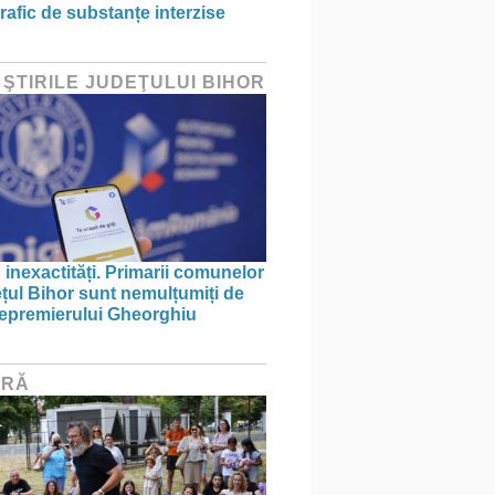
rafic de substanțe interzise
 ŞTIRILE JUDEŢULUI BIHOR
 inexactități. Primarii comunelor
ețul Bihor sunt nemulțumiți de
icepremierului Gheorghiu
URĂ