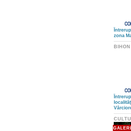
Întrerup
zona Ma
BIHON
Întrerup
localită
Vârcior
CULT
GALERI