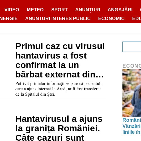
VIDEO
METEO
SPORT
ANUNȚURI
ANGAJĂRI
ENERGIE
ANUNTURI INTERES PUBLIC
ECONOMIC
ED
Primul caz cu virusul
hantavirus a fost
confirmat la un
ECON
bărbat externat dintr-
un spital din Bihor.
Potrivit primelor informații se pare că pacientul,
care a ajuns internat la Arad, ar fi fost transferat
S-a declanșat
de la Spitalul din Ștei.
anchetă
epidemiologică
Hantavirusul a ajuns
Românii
Vânzări
la granița României.
liniile 
Câte cazuri sunt