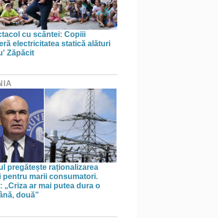
tacol cu scântei: Copiii
ă electricitatea statică alături
u' Zăpăcit
NIA
l pregătește raționalizarea
i pentru marii consumatori.
: „Criza ar mai putea dura o
ână, două”