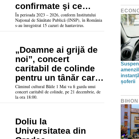
confirmate și ce
ECON
trebuie știut despre
În perioada 2023 – 2026, conform Institutului
Național de Sănătate Publică (INSP), în România
acest virus
s-au înregistrat 15 cazuri de hantavirus.
„Doamne ai grijă de
noi”, concert
Suspend
caritabil de colinde
amenzil
pentru un tânăr care
instanț
șoferii
suferă de o boală
Căminul cultural Băile 1 Mai va fi gazda unui
concert caritabil de colinde, pe 21 decembrie, de
gravă
la ora 18:00.
BIHON
Doliu la
Universitatea din