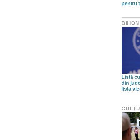
pentru t
BIHON
Listă cu
din jud
lista v
CULT