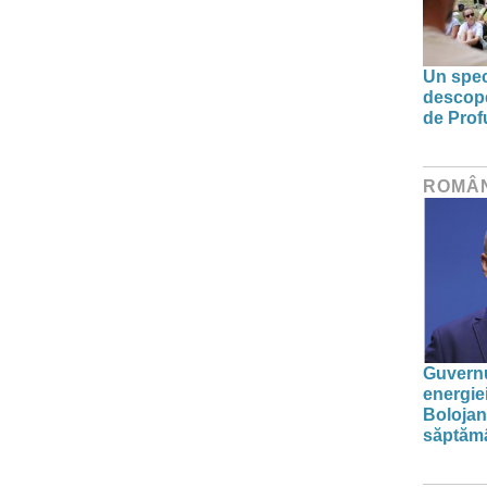
Un spec
descoper
de Prof
ROMÂ
Guvernu
energie
Bolojan
săptăm