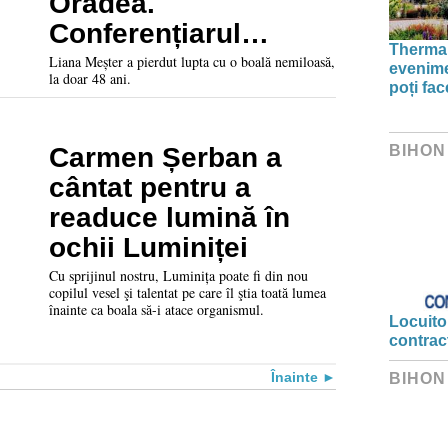
Oradea.
Conferențiarul
Thermal
universitar doctor
Liana Meșter a pierdut lupta cu o boală nemiloasă,
evenime
la doar 48 ani.
Liana Meșter a
poți fa
pierdut lupta cu
boala la doar 48 de
BIHON
Carmen Șerban a
ani
cântat pentru a
readuce lumină în
ochii Luminiței
Cu sprijinul nostru, Luminița poate fi din nou
copilul vesel şi talentat pe care îl ştia toată lumea
înainte ca boala să-i atace organismul.
Locuitor
contrac
Înainte
BIHON