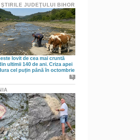
 ŞTIRILE JUDEŢULUI BIHOR
 este lovit de cea mai cruntă
in ultimii 140 de ani. Criza apei
dura cel puțin până în octombrie
5
NIA