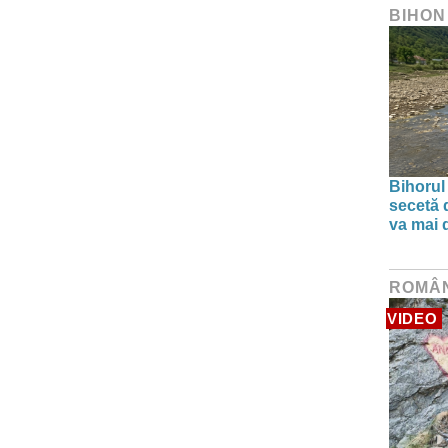
BIHON
Bihorul
secetă d
va mai 
ROMÂ
VIDEO