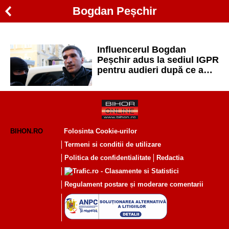
Bogdan Peșchir
Influencerul Bogdan
Peșchir adus la sediul IGPR
pentru audieri după ce a
finanțat campania lui Călin
Georgescu pe TikTok
BIHON.RO
Folosinta Cookie-urilor
Termeni si conditii de utilizare
Politica de confidentialitate
Redactia
Regulament postare și moderare comentarii