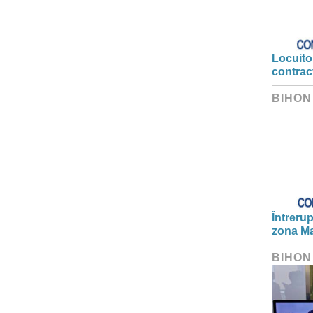
Locuitor
contrac
BIHON
Întrerup
zona Ma
BIHON