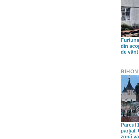
Furtuna 
din aco
de vânt
BIHON
Parcul 
parțial.
zonă va 