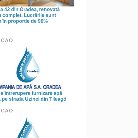
ța 42 din Oradea, renovată
 complet. Lucrările sunt
te în proporție de 90%
 CAO
e întrerupere furnizare apă
ă pe strada Uzinei din Tileagd
 CAO