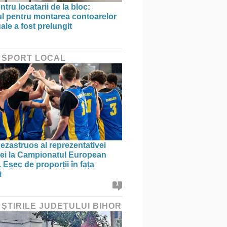
ntru locatarii de la bloc:
l pentru montarea contoarelor
ale a fost prelungit
 SPORT LOCAL
ezastruos al reprezentativei
i la Campionatul European
 Eșec de proporții în fața
i
1
 ŞTIRILE JUDEŢULUI BIHOR