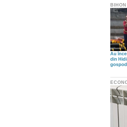
BIHON
Au înce
din Hid
gospodă
ECON