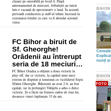
clasare pe onorabilă pe locul 4. După
antrenamentul de miercuri, fotbaliștii au intrat
BIHON
într-o vacanță de aproximativ o lună. În această
perioadă conducerea și staff-ul tehnic lucrează la
creionarea lotului cu care va fi abordat sezonul
viitor.
FC Bihor a biruit de
Sf. Gheorghe!
Cereale
Orădenii au întrerupt
Explica
nunți și
seria de 18 meciuri
fără înfrângere a lui
FC Bihor Oradea a obținut a doua victorie în
play-off, dar ce victorie, la capătul unui meci
BIHON
Sepsi!
extrem de disputat și tensionat cu viceliderul Sepsi
Sfântu Gheorghe. Bihorenii au avut 2-0, au fost
FOTO
egalați, iar în prelungiri Vătăjelu a adus o dulce
victorie. Și-a făcut un frumos cadou de ziua lui,
deoarece vineri înplinește 33 de ani.