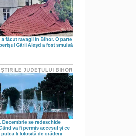
a făcut ravagii în Bihor. O parte
perișul Gării Aleșd a fost smulsă
 ŞTIRILE JUDEŢULUI BIHOR
1 Decembrie se redeschide
 Când va fi permis accesul și ce
putea fi folosită de orădeni