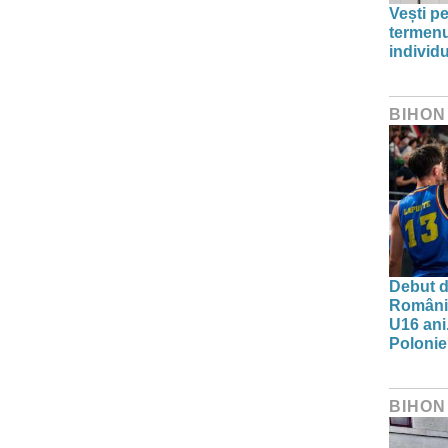
Vești pe
termenu
individu
BIHON
Debut d
Românie
U16 ani.
Polonie
BIHON