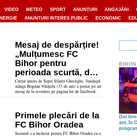
VIDEO
METEO
SPORT
ANUNȚURI
ANGAJĂRI
ENERGIE
ANUNTURI INTERES PUBLIC
ECONOMIC
ED
Mesaj de despărțire!
„Mulțumesc FC
Bihor pentru
BIHON
perioada scurtă, dar
foarte frumoasă”
Curtat intens de Sepsi Sfântu Gheorghe, fundașul
stânga Bogdan Vătăjelu (33 de ani) a postat joi un
mesaj de la revedere pe pagina lui de facebook.
Primele plecări de la
Doi tine
ani, în
FC Bihor Oradea
program 
Sezonul s-a încheiat pentru FC Bihor Oradea cu o