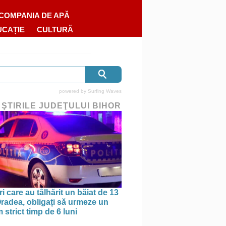
COMPANIA DE APĂ
UCAȚIE
CULTURĂ
powered by
Surfing Waves
 ŞTIRILE JUDEŢULUI BIHOR
ri care au tâlhărit un băiat de 13
 Oradea, obligați să urmeze un
strict timp de 6 luni