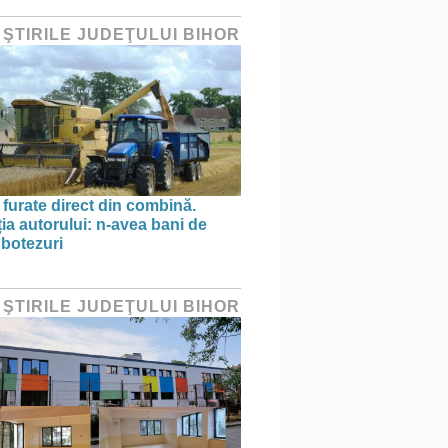
 ŞTIRILE JUDEŢULUI BIHOR
 furate direct din combină.
ția autorului: n-avea bani de
 botezuri
 ŞTIRILE JUDEŢULUI BIHOR