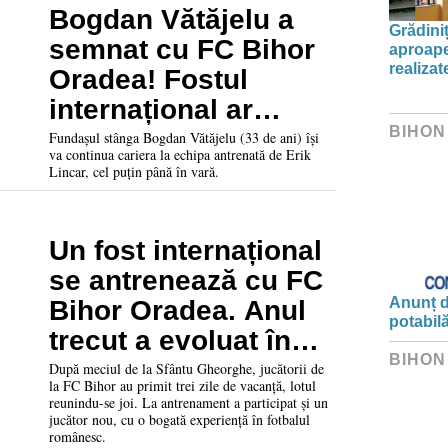
Bogdan Vătăjelu a
Grădini
semnat cu FC Bihor
aproape
realiza
Oradea! Fostul
internațional ar
BIHON
putea debuta vineri
Fundașul stânga Bogdan Vătăjelu (33 de ani) își
va continua cariera la echipa antrenată de Erik
cu FC Voluntari
Lincar, cel puțin până în vară.
Un fost internațional
se antrenează cu FC
Anunț d
Bihor Oradea. Anul
potabil
trecut a evoluat în
BIHON
cupele europene!
După meciul de la Sfântu Gheorghe, jucătorii de
la FC Bihor au primit trei zile de vacanță, lotul
reunindu-se joi. La antrenament a participat și un
jucător nou, cu o bogată experiență în fotbalul
românesc.