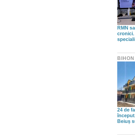
RMN sau
cronici.
speciali
BIHON
24 de f
început
Beiuș s