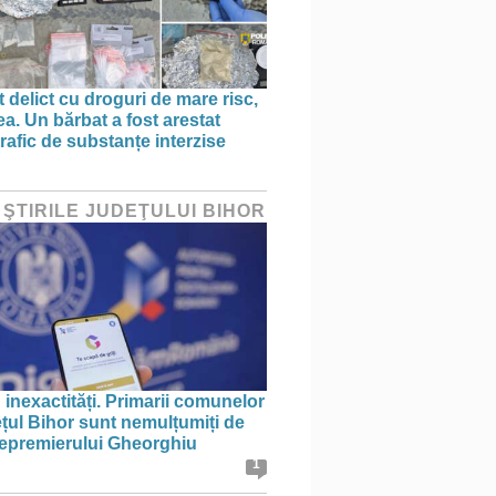
 delict cu droguri de mare risc,
a. Un bărbat a fost arestat
rafic de substanțe interzise
 ŞTIRILE JUDEŢULUI BIHOR
 inexactități. Primarii comunelor
ețul Bihor sunt nemulțumiți de
icepremierului Gheorghiu
1