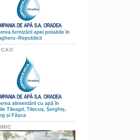
erea furnizării apei potabile în
gheru–Republicii
 CAO
erea alimentării cu apă în
țile Tileagd, Tilecuș, Șerghiș,
og și Fâșca
OMIC