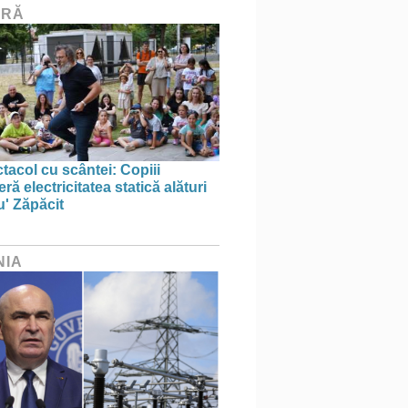
URĂ
tacol cu scântei: Copiii
ă electricitatea statică alături
u' Zăpăcit
NIA