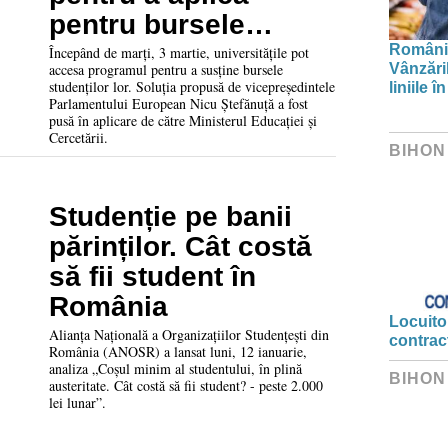
pentru bursele
studenților
Românii
Începând de marți, 3 martie, universitățile pot
Vânzări
accesa programul pentru a susține bursele
studenților lor. Soluția propusă de vicepreședintele
liniile 
Parlamentului European Nicu Ștefănuță a fost
pusă în aplicare de către Ministerul Educației și
Cercetării.
BIHON
Studenție pe banii
părinților. Cât costă
să fii student în
România
Locuitor
Alianța Națională a Organizațiilor Studențești din
contrac
România (ANOSR) a lansat luni, 12 ianuarie,
analiza „Coșul minim al studentului, în plină
BIHON
austeritate. Cât costă să fii student? - peste 2.000
lei lunar”.