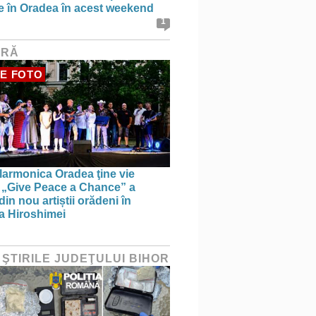
ce în Oradea în acest weekend
1
URĂ
E FOTO
larmonica Oradea ţine vie
a: „Give Peace a Chance” a
in nou artiștii orădeni în
a Hiroshimei
 ŞTIRILE JUDEŢULUI BIHOR