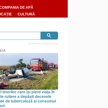
COMPANIA DE APĂ
UCAȚIE
CULTURĂ
powered by
Surfing Waves
NIA
tinerilor care își pierd viața în
te rutiere a depășit decesele
te de tuberculoză și consumul
uri