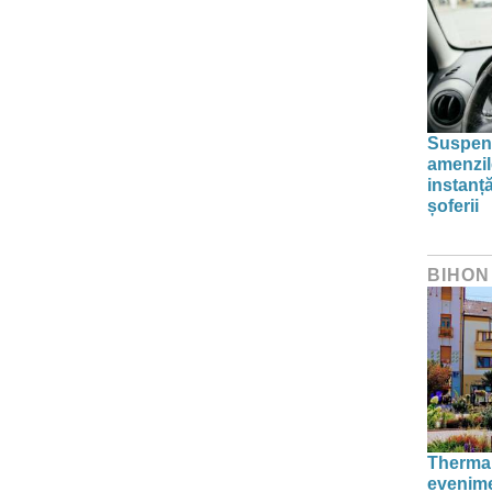
Suspend
amenzil
instanț
șoferii
BIHON
Thermal
evenime