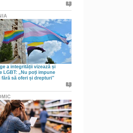
1
NIA
e a integrității vizează și
le LGBT: „Nu poți impune
i fără să oferi și drepturi”
1
OMIC