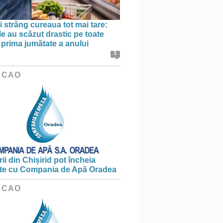
 strâng cureaua tot mai tare:
le au scăzut drastic pe toate
în prima jumătate a anului
1
 CAO
ii din Chișirid pot încheia
te cu Compania de Apă Oradea
 CAO