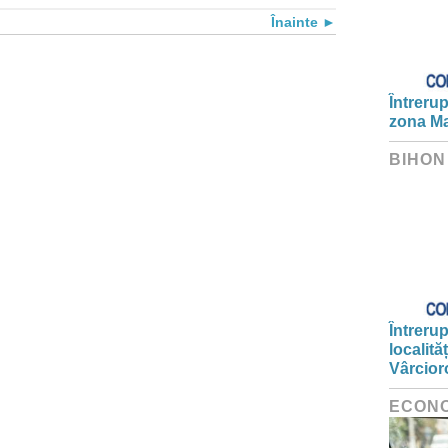
Înainte
Întrerup
zona Ma
BIHON
Întrerup
localită
Vârcior
ECON