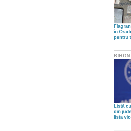
Flagrant
în Orade
pentru t
BIHON
Listă cu
din jud
lista v