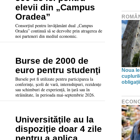
elevii din „Campus
Oradea”
ROMÂ
Consorțiul pentru învățământ dual „Campus
Oradea” continuă să se dezvolte prin atragerea de
noi parteneri din mediul economic.
Burse de 2000 de
euro pentru studenți
Noua leg
cupluri
Bursele pot fi utilizate pentru participarea la
obligați
conferințe, școli de vară, internshipuri, rezidențe
sau schimburi de experiență, în țară sau în
străinătate, în perioada mai-septembrie 2026.
ECON
Universitățile au la
dispoziție doar 4 zile
pentru a aplica