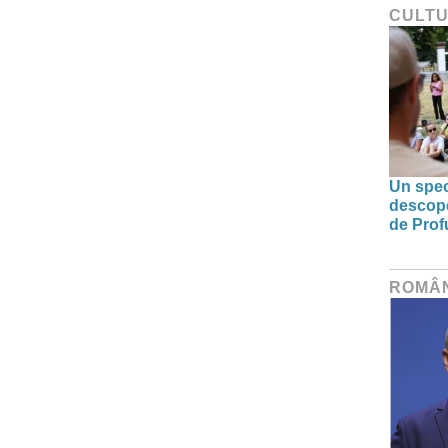
CULT
Un spec
descoper
de Prof
ROMÂ