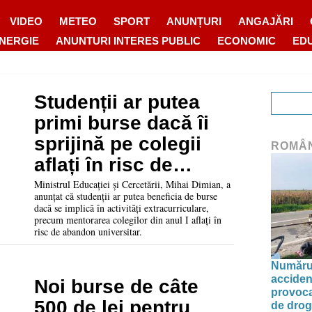
VIDEO
METEO
SPORT
ANUNȚURI
ANGAJĂRI
ENERGIE
ANUNTURI INTERES PUBLIC
ECONOMIC
ED
Studenții ar putea
primi burse dacă îi
sprijină pe colegii
ROMÂ
aflați în risc de
abandon universitar
Ministrul Educației și Cercetării, Mihai Dimian, a
anunțat că studenții ar putea beneficia de burse
dacă se implică în activități extracurriculare,
precum mentorarea colegilor din anul I aflați în
risc de abandon universitar.
Numărul 
acciden
Noi burse de câte
provoca
500 de lei pentru
de drog