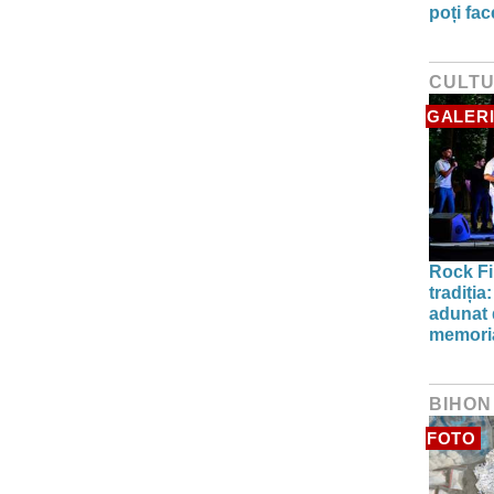
poți fa
CULT
GALERI
Rock Fi
tradiți
adunat d
memori
BIHON
FOTO