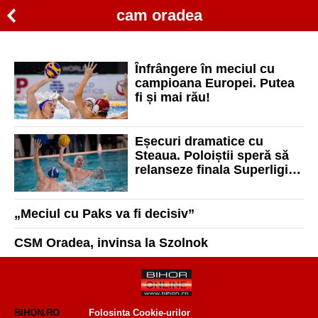
cam oradea
Înfrângere în meciul cu
campioana Europei. Putea
fi și mai rău!
Eșecuri dramatice cu
Steaua. Poloiștii speră să
relanseze finala Superligii
Naționale
„Meciul cu Paks va fi decisiv”
CSM Oradea, invinsa la Szolnok
BIHON.RO
Folosinta Cookie-urilor