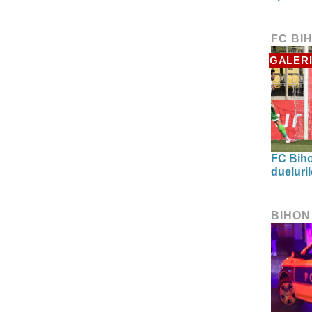
FC BI
GALERI
FC Biho
dueluri
BIHON