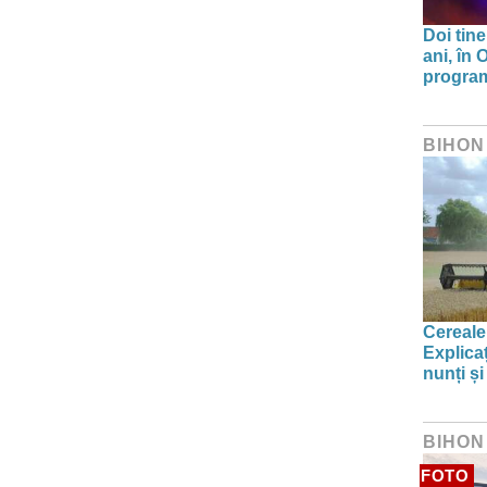
Doi tine
ani, în
program 
BIHON
Cereale
Explica
nunți și
BIHON
FOTO