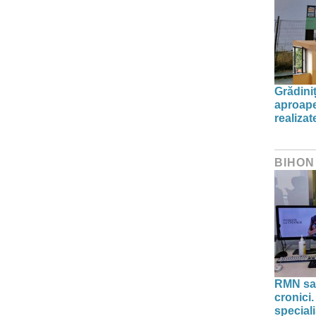
Grădini
aproape
realiza
BIHON
RMN sau
cronici.
speciali