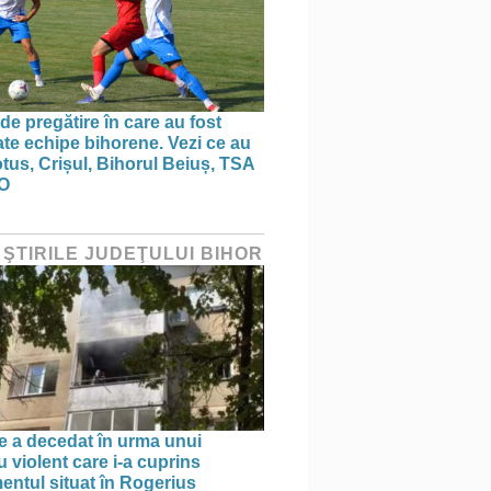
de pregătire în care au fost
te echipe bihorene. Vezi ce au
otus, Crișul, Bihorul Beiuș, TSA
O
 ŞTIRILE JUDEŢULUI BIHOR
e a decedat în urma unui
 violent care i-a cuprins
entul situat în Rogerius