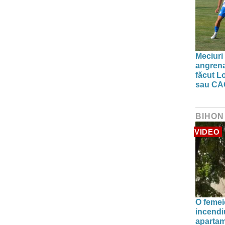
Meciuri 
angrena
făcut L
sau CA
BIHON
VIDEO
O femei
incendiu
apartam