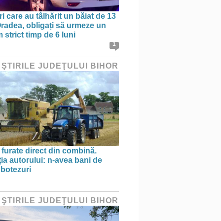
ri care au tâlhărit un băiat de 13
 Oradea, obligați să urmeze un
strict timp de 6 luni
1
 ŞTIRILE JUDEŢULUI BIHOR
 furate direct din combină.
ția autorului: n-avea bani de
 botezuri
 ŞTIRILE JUDEŢULUI BIHOR