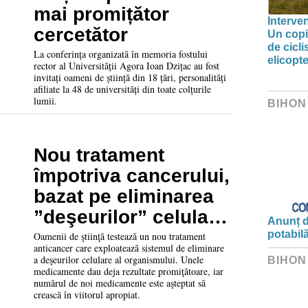
mai promițător
Interve
cercetător
Un copil
de cicl
La conferința organizată în memoria fostului
elicop
rector al Universității Agora Ioan Dzițac au fost
invitați oameni de știință din 18 țări, personalități
afiliate la 48 de universități din toate colțurile
lumii.
BIHON
Nou tratament
împotriva cancerului,
bazat pe eliminarea
”deşeurilor” celulare
Anunț d
ale organismului
potabil
Oamenii de ştiinţă testează un nou tratament
anticancer care exploatează sistemul de eliminare
a deşeurilor celulare al organismului. Unele
BIHON
medicamente dau deja rezultate promiţătoare, iar
numărul de noi medicamente este aşteptat să
crească în viitorul apropiat.