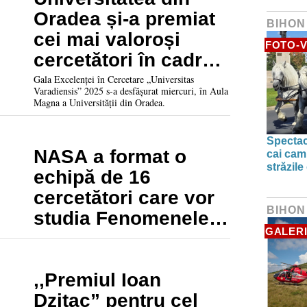
Oradea și-a premiat
BIHON
cei mai valoroși
FOTO-V
cercetători în cadrul
Galei Excelenței în
Gala Excelenței în Cercetare „Universitas
Varadiensis” 2025 s-a desfășurat miercuri, în Aula
Cercetare
Magna a Universității din Oradea.
„Universitas
Varadiensis” 2025
Spectac
NASA a format o
cai camp
străzile
echipă de 16
cercetători care vor
BIHON
studia Fenomenele
GALERI
Aeriene
Neidentificate.
Printre ei și o
,,Premiul Ioan
româncă
Dzițac” pentru cel