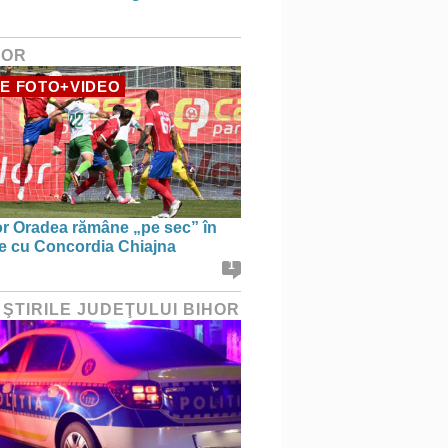
HOR
E FOTO+VIDEO
r Oradea rămâne „pe sec” în
le cu Concordia Chiajna
1
 ŞTIRILE JUDEŢULUI BIHOR