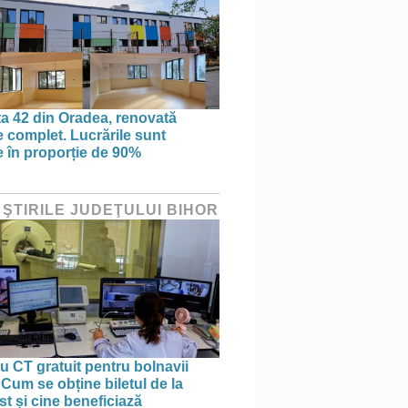
ța 42 din Oradea, renovată
 complet. Lucrările sunt
te în proporție de 90%
 ŞTIRILE JUDEŢULUI BIHOR
 CT gratuit pentru bolnavii
 Cum se obține biletul de la
st și cine beneficiază