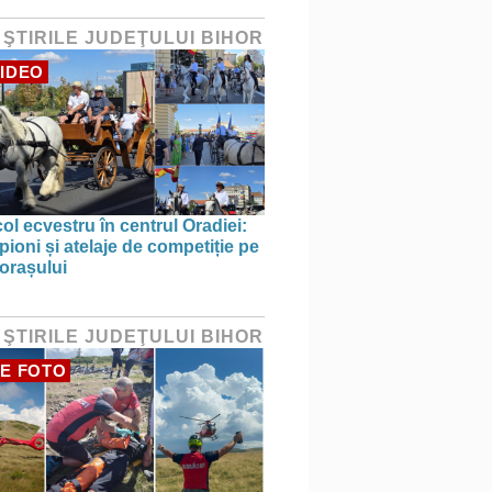
 ŞTIRILE JUDEŢULUI BIHOR
IDEO
ol ecvestru în centrul Oradiei:
ioni și atelaje de competiție pe
 orașului
 ŞTIRILE JUDEŢULUI BIHOR
E FOTO