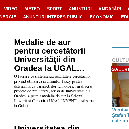
VIDEO
METEO
SPORT
ANUNȚURI
ANGAJĂRI
ENERGIE
ANUNTURI INTERES PUBLIC
ECONOMIC
ED
Medalie de aur
pentru cercetătorii
Universității din
CULT
Oradea la UGAL
GALERI
INVENT
O lucrare ce sintetizează rezultatele cercetărilor
privind utilizarea mulțimilor fuzzy pentru
determinarea parametrilor tehnologici în diverse
procese de prelucrare, scrisă de universitari din
Oradea, a primit medalia de aur la Salonul
Inovării și Cercetării UGAL INVENT desfășurat
la Galați.
Vernisaj
Ștefan T
este un
Universitatea din