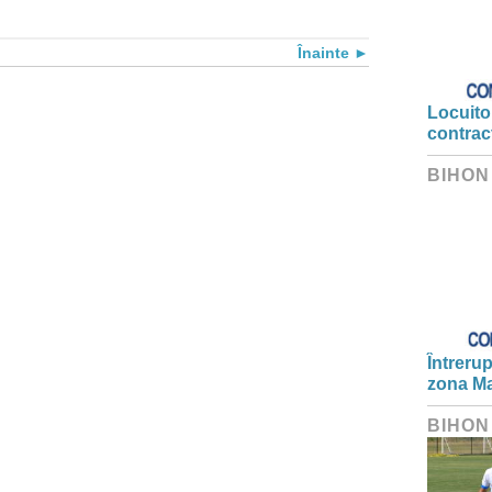
Înainte
Locuitor
contrac
BIHON
Întrerup
zona Ma
BIHON