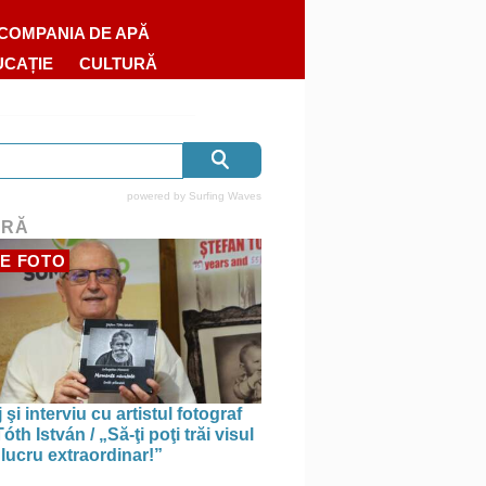
COMPANIA DE APĂ
UCAȚIE
CULTURĂ
powered by
Surfing Waves
URĂ
E FOTO
 şi interviu cu artistul fotograf
óth István / „Să-ţi poţi trăi visul
 lucru extraordinar!”