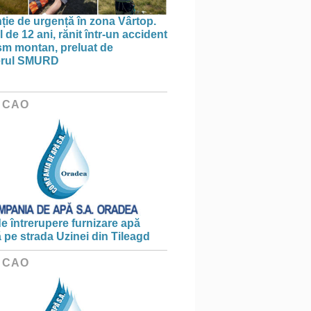
nție de urgență în zona Vârtop.
 de 12 ani, rănit într-un accident
ism montan, preluat de
terul SMURD
 CAO
e întrerupere furnizare apă
ă pe strada Uzinei din Tileagd
 CAO