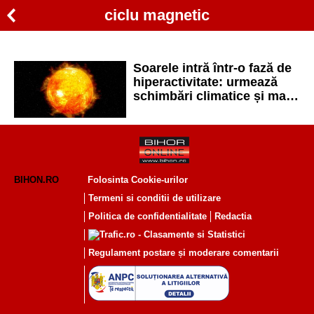
ciclu magnetic
Soarele intră într-o fază de
hiperactivitate: urmează
schimbări climatice și mai
multe aurore boreale
BIHON.RO
Folosinta Cookie-urilor
Termeni si conditii de utilizare
Politica de confidentialitate
Redactia
Regulament postare și moderare comentarii