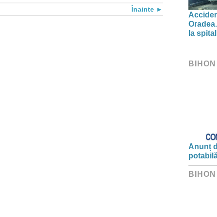
Înainte
Acciden
Oradea.
la spital
BIHON
Anunț d
potabil
BIHON