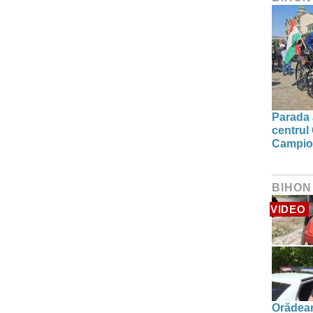
Parada a
centrul
Campion
BIHON
VIDEO
Orădean