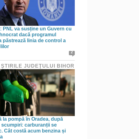
: PNL va susține un Guvern cu
tehnocrat dacă programul
 păstrează linia de control a
lilor
2
 ŞTIRILE JUDEŢULUI BIHOR
ă la pompă în Oradea, după
 scumpiri: carburanții se
sc. Cât costă acum benzina și
na