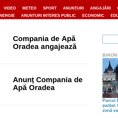
VIDEO
METEO
SPORT
ANUNȚURI
ANGAJĂRI
ENERGIE
ANUNTURI INTERES PUBLIC
ECONOMIC
ED
Compania de Apă
Oradea angajează
BIHON
Anunț Compania de
Apă Oradea
Parcul 
parțial.
zonă va 