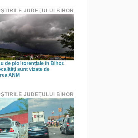
 ŞTIRILE JUDEŢULUI BIHOR
 de ploi torențiale în Bihor.
calități sunt vizate de
area ANM
 ŞTIRILE JUDEŢULUI BIHOR