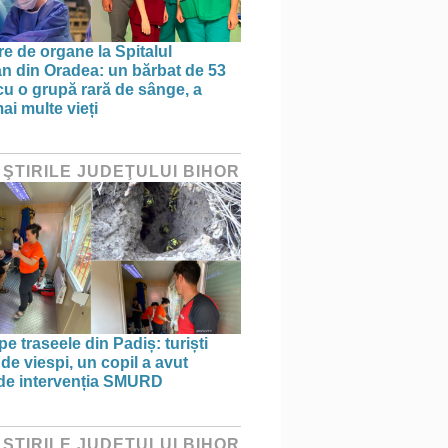
re de organe la Spitalul
n din Oradea: un bărbat de 53
 cu o grupă rară de sânge, a
ai multe vieți
 ŞTIRILE JUDEŢULUI BIHOR
pe traseele din Padiș: turiști
 de viespi, un copil a avut
de intervenția SMURD
 ŞTIRILE JUDEŢULUI BIHOR