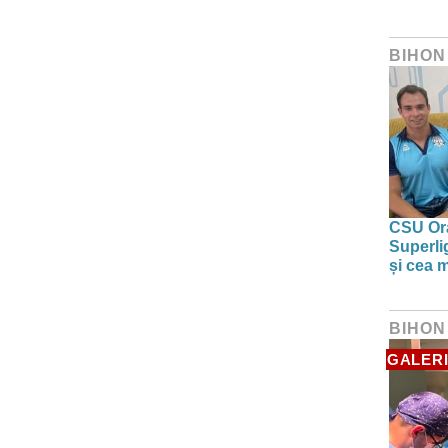
BIHON
CSU Ora
Superlig
și cea 
BIHON
GALERI