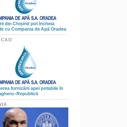
ii din Chișirid pot încheia
te cu Compania de Apă Oradea
 CAO
erea furnizării apei potabile în
gheru–Republicii
NIA