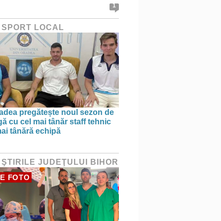
1
 SPORT LOCAL
dea pregătește noul sezon de
ă cu cel mai tânăr staff tehnic
mai tânără echipă
 ŞTIRILE JUDEŢULUI BIHOR
E FOTO