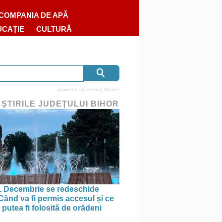
COMPANIA DE APĂ
UCAȚIE
CULTURĂ
powered by
Surfing Waves
 ŞTIRILE JUDEŢULUI BIHOR
1 Decembrie se redeschide
 Când va fi permis accesul și ce
putea fi folosită de orădeni