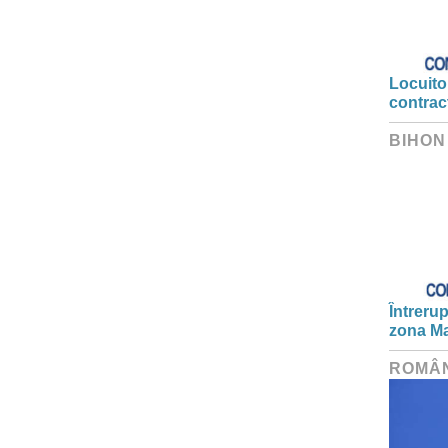
Locuitor
contrac
BIHON
Întrerup
zona Ma
ROMÂ