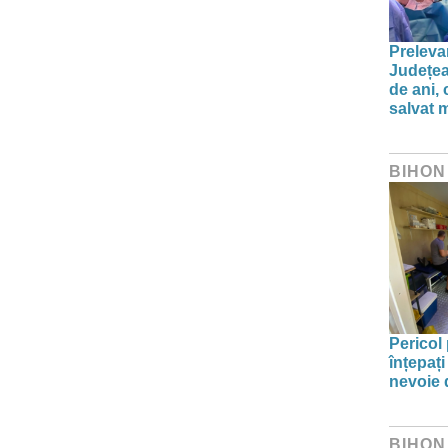
Preleva
Județea
de ani,
salvat m
BIHON
Pericol 
înțepați
nevoie 
BIHON