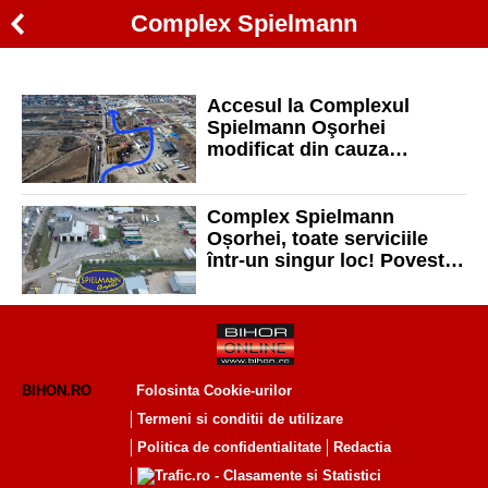
Complex Spielmann
Accesul la Complexul
Spielmann Oşorhei
modificat din cauza
lucrărilor la pasajul rutier!
Complex Spielmann
Oșorhei, toate serviciile
într-un singur loc! Povestea
a început acum 25 de ani!
BIHON.RO
Folosinta Cookie-urilor
Termeni si conditii de utilizare
Politica de confidentialitate
Redactia