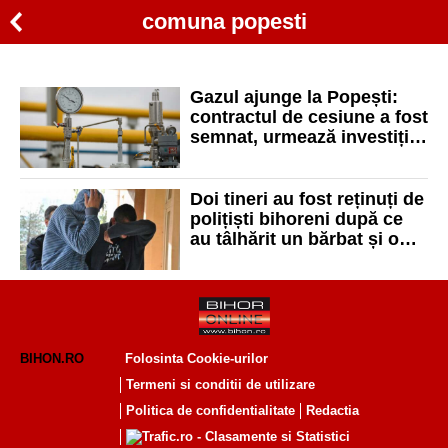
comuna popesti
Gazul ajunge la Popești:
contractul de cesiune a fost
semnat, urmează investiții
de peste 25 milioane lei
Doi tineri au fost reținuți de
polițiști bihoreni după ce
au tâlhărit un bărbat și o
femeie
BIHON.RO
Folosinta Cookie-urilor
Termeni si conditii de utilizare
Politica de confidentialitate
Redactia