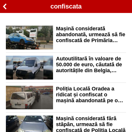
confiscata
Mașină considerată
abandonată, urmează să fie
confiscată de Primăria
Oradea
Autoutilitară în valoare de
50.000 de euro, căutată de
autoritățile din Belgia,
identificată în vama Borș I
Poliția Locală Oradea a
ridicat și confiscat o
mașină abandonată pe o
stradă din municipiu
Mașină considerată fără
stăpân, urmează să fie
confiscată de Poliția Locală