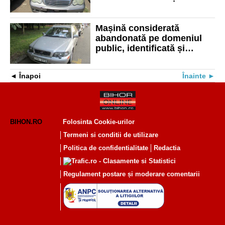
Mașină considerată
abandonată pe domeniul
public, identificată și
ridicată de polițiști
Înapoi
Înainte
BIHON.RO
Folosinta Cookie-urilor
Termeni si conditii de utilizare
Politica de confidentialitate
Redactia
Regulament postare și moderare comentarii