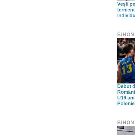
Vești pe
termenu
individu
BIHON
Debut d
Românie
U16 ani.
Polonie
BIHON