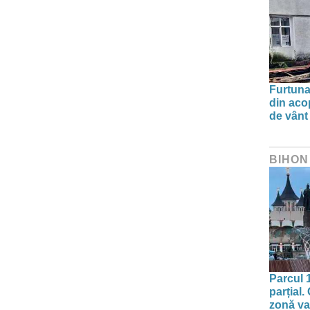
Furtuna 
din aco
de vânt
BIHON
Parcul 
parțial.
zonă va 