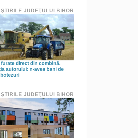
 ŞTIRILE JUDEŢULUI BIHOR
 furate direct din combină.
ția autorului: n-avea bani de
 botezuri
 ŞTIRILE JUDEŢULUI BIHOR