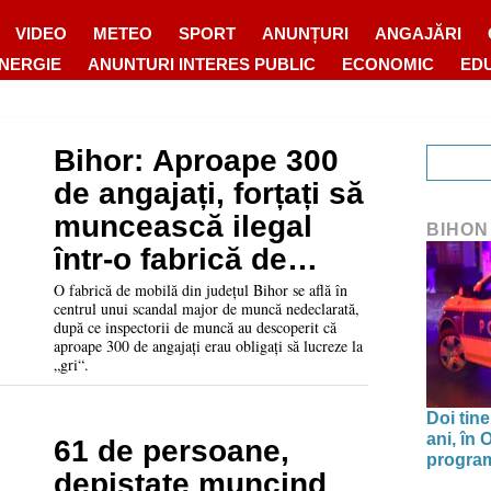
VIDEO
METEO
SPORT
ANUNȚURI
ANGAJĂRI
ENERGIE
ANUNTURI INTERES PUBLIC
ECONOMIC
ED
Bihor: Aproape 300
de angajați, forțați să
muncească ilegal
BIHON
într-o fabrică de
mobilă
O fabrică de mobilă din județul Bihor se află în
centrul unui scandal major de muncă nedeclarată,
după ce inspectorii de muncă au descoperit că
aproape 300 de angajați erau obligați să lucreze la
„gri“.
Doi tine
ani, în
61 de persoane,
program 
depistate muncind