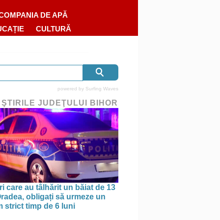
COMPANIA DE APĂ
UCAȚIE
CULTURĂ
powered by
Surfing Waves
 ŞTIRILE JUDEŢULUI BIHOR
ri care au tâlhărit un băiat de 13
 Oradea, obligați să urmeze un
strict timp de 6 luni