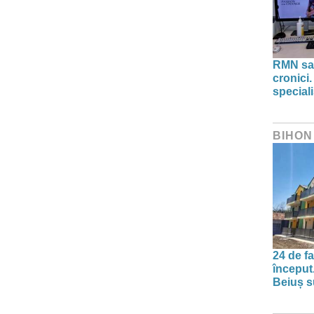
RMN sau
cronici.
speciali
BIHON
24 de f
început
Beiuș s