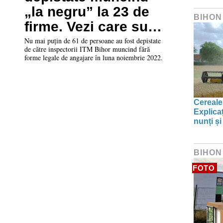
„la negru” la 23 de
BIHON
firme. Vezi care sunt
domeniile
Nu mai puțin de 61 de persoane au fost depistate
de către inspectorii ITM Bihor muncind fără
forme legale de angajare în luna noiembrie 2022.
Cereale
Explica
nunți și
BIHON
FOTO