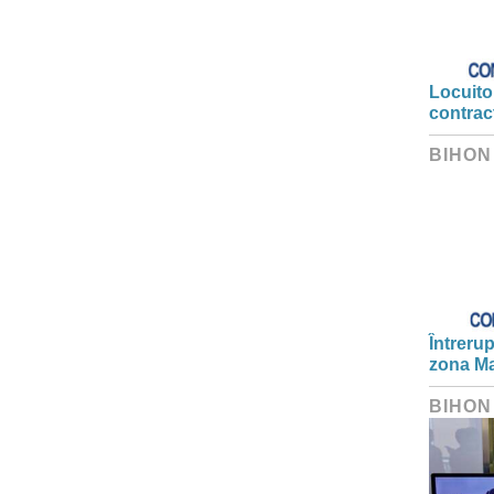
Locuitor
contrac
BIHON
Întrerup
zona Ma
BIHON