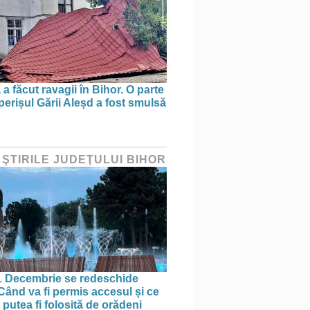
a făcut ravagii în Bihor. O parte
perișul Gării Aleșd a fost smulsă
 ŞTIRILE JUDEŢULUI BIHOR
1 Decembrie se redeschide
 Când va fi permis accesul și ce
putea fi folosită de orădeni