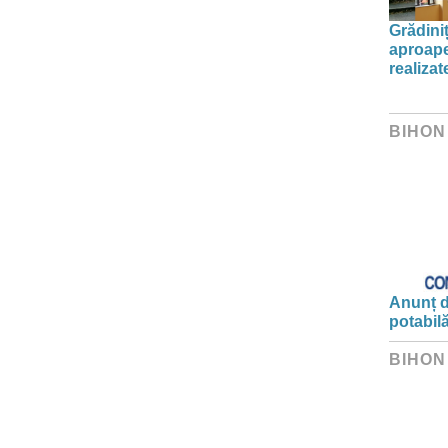
Grădini
aproape
realiza
BIHON
Anunț d
potabil
BIHON