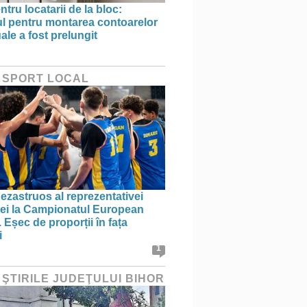
ntru locatarii de la bloc:
l pentru montarea contoarelor
ale a fost prelungit
 SPORT LOCAL
ezastruos al reprezentativei
i la Campionatul European
 Eșec de proporții în fața
i
1
 ŞTIRILE JUDEŢULUI BIHOR