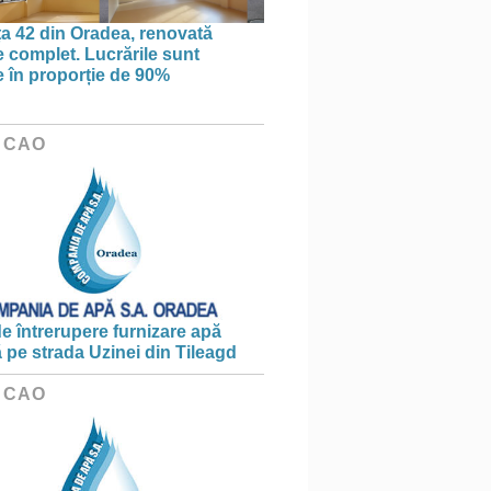
ța 42 din Oradea, renovată
 complet. Lucrările sunt
te în proporție de 90%
 CAO
e întrerupere furnizare apă
ă pe strada Uzinei din Tileagd
 CAO