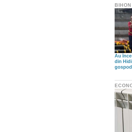
BIHON
Au înce
din Hid
gospodă
ECON