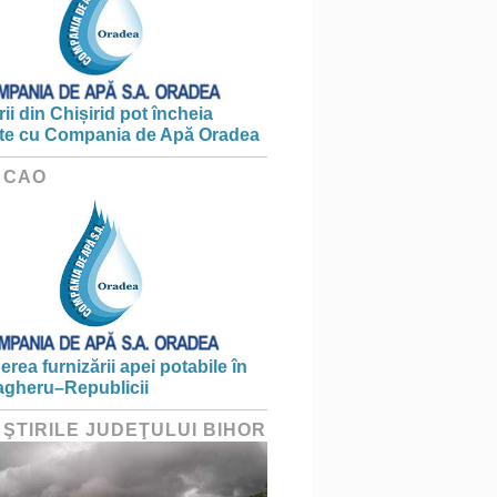
ii din Chișirid pot încheia
te cu Compania de Apă Oradea
 CAO
erea furnizării apei potabile în
gheru–Republicii
 ŞTIRILE JUDEŢULUI BIHOR