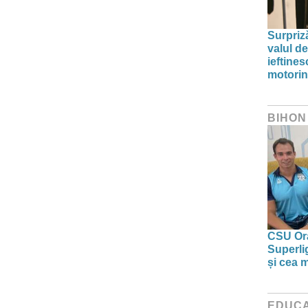
Surpriz
valul de
ieftine
motori
BIHON
CSU Ora
Superlig
și cea 
EDUCA