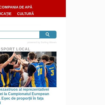
COMPANIA DE APĂ
UCAȚIE
CULTURĂ
powered by
Surfing Waves
 SPORT LOCAL
ezastruos al reprezentativei
i la Campionatul European
 Eșec de proporții în fața
i