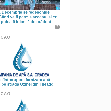
1 Decembrie se redeschide
 Când va fi permis accesul și ce
putea fi folosită de orădeni
2
 CAO
e întrerupere furnizare apă
ă pe strada Uzinei din Tileagd
 CAO