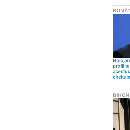
ROMÂ
Bolojan
profil 
acestuia
cheltuie
BIHON