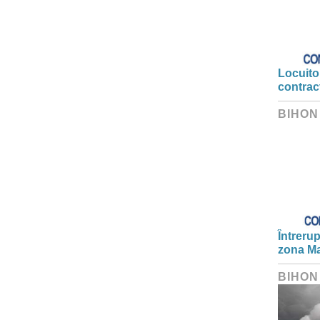
Locuitor
contrac
BIHON
Întrerup
zona Ma
BIHON