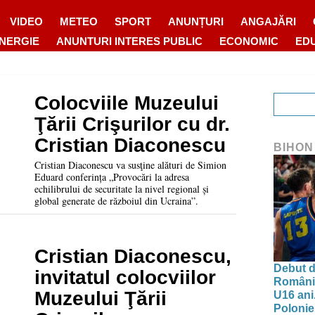
VIDEO
METEO
SPORT
ANUNȚURI
ANGAJĂRI
ENERGIE
ANUNTURI INTERES PUBLIC
ECONOMIC
ED
Colocviile Muzeului
Ţării Crişurilor cu dr.
Cristian Diaconescu
BIHON
Cristian Diaconescu va susţine alături de Simion
Eduard conferința „Provocări la adresa
echilibrului de securitate la nivel regional și
global generate de războiul din Ucraina”.
Cristian Diaconescu,
Debut d
invitatul colocviilor
Românie
Muzeului Ţării
U16 ani.
Polonie