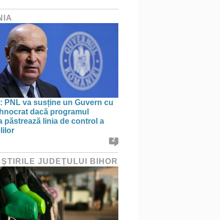
NIA
: PNL va susține un Guvern cu
tehnocrat dacă programul
 păstrează linia de control a
lilor
2
 ŞTIRILE JUDEŢULUI BIHOR