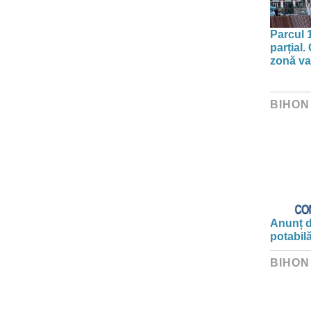
Parcul 
parțial.
zonă va 
BIHON
Anunț d
potabil
BIHON