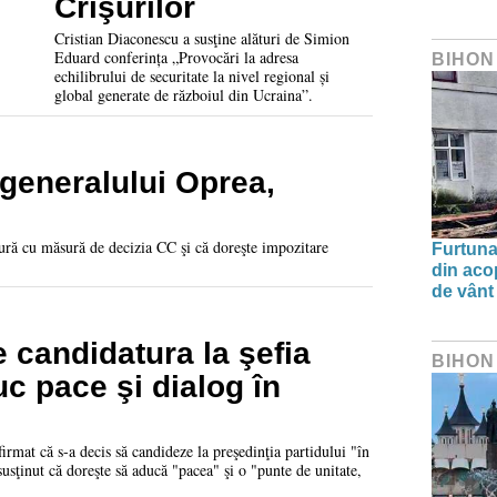
Crişurilor
Cristian Diaconescu a susţine alături de Simion
Eduard conferința „Provocări la adresa
BIHON
echilibrului de securitate la nivel regional și
global generate de războiul din Ucraina”.
 generalului Oprea,
ură cu măsură de decizia CC şi că doreşte impozitare
Furtuna 
din aco
de vânt
 candidatura la şefia
BIHON
c pace şi dialog în
rmat că s-a decis să candideze la preşedinţia partidului "în
susţinut că doreşte să aducă "pacea" şi o "punte de unitate,