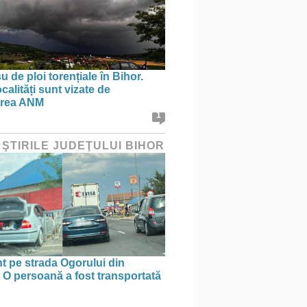
 de ploi torențiale în Bihor.
calități sunt vizate de
area ANM
1
 ŞTIRILE JUDEŢULUI BIHOR
t pe strada Ogorului din
 O persoană a fost transportată