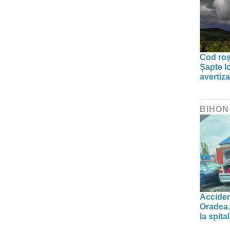
Cod roșu
Șapte lo
avertiz
BIHON
Acciden
Oradea.
la spital