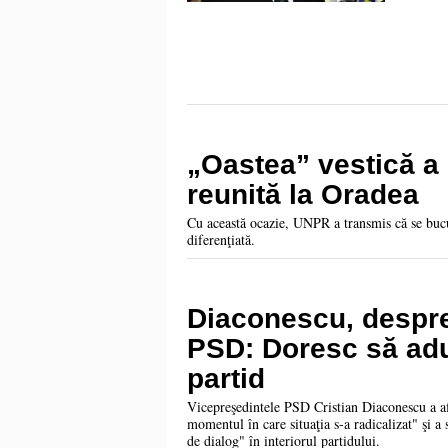
„Oastea” vestică a
reunită la Oradea
Cu această ocazie, UNPR a transmis că se buc
diferenţiată.
Diaconescu, despre
PSD: Doresc să adu
partid
Vicepreşedintele PSD Cristian Diaconescu a afi
momentul în care situaţia s-a radicalizat" şi a 
de dialog" în interiorul partidului.