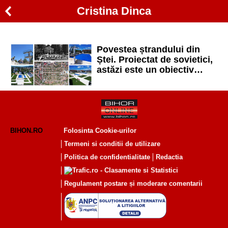
Cristina Dinca
Povestea ștrandului din
Ștei. Proiectat de sovietici,
astăzi este un obiectiv
modernizat la standarde
europene
BIHON.RO
Folosinta Cookie-urilor
Termeni si conditii de utilizare
Politica de confidentialitate
Redactia
Regulament postare și moderare comentarii