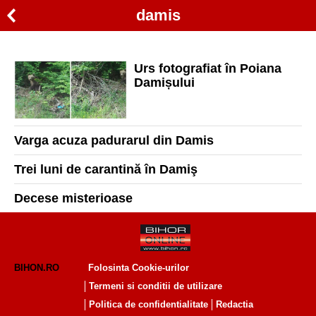
damis
Urs fotografiat în Poiana
Damișului
Varga acuza padurarul din Damis
Trei luni de carantină în Damiş
Decese misterioase
BIHON.RO
Folosinta Cookie-urilor
Termeni si conditii de utilizare
Politica de confidentialitate
Redactia