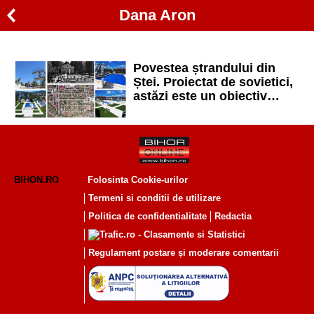
Dana Aron
Povestea ștrandului din
Ștei. Proiectat de sovietici,
astăzi este un obiectiv
modernizat la standarde
europene
BIHON.RO
Folosinta Cookie-urilor
Termeni si conditii de utilizare
Politica de confidentialitate
Redactia
Regulament postare și moderare comentarii