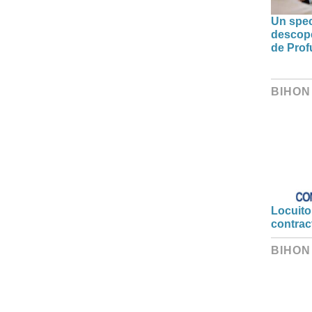
Un spec
descoper
de Prof
BIHON
Locuitor
contrac
BIHON