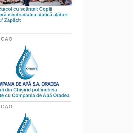
tacol cu scântei: Copiii
ă electricitatea statică alături
u' Zăpăcit
 CAO
ii din Chișirid pot încheia
te cu Compania de Apă Oradea
 CAO