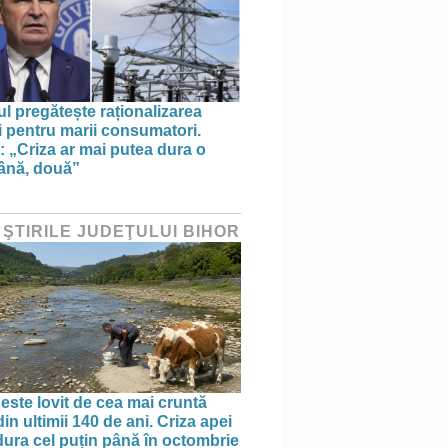
l pregătește raționalizarea
i pentru marii consumatori.
: „Criza ar mai putea dura o
ână, două”
 ŞTIRILE JUDEŢULUI BIHOR
 este lovit de cea mai cruntă
in ultimii 140 de ani. Criza apei
dura cel puțin până în octombrie