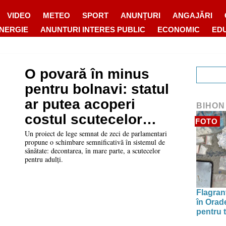
VIDEO
METEO
SPORT
ANUNȚURI
ANGAJĂRI
ENERGIE
ANUNTURI INTERES PUBLIC
ECONOMIC
ED
O povară în minus
pentru bolnavi: statul
ar putea acoperi
BIHON
costul scutecelor
FOTO
pentru adulți
Un proiect de lege semnat de zeci de parlamentari
propune o schimbare semnificativă în sistemul de
sănătate: decontarea, în mare parte, a scutecelor
pentru adulți.
Flagrant
în Orade
pentru t