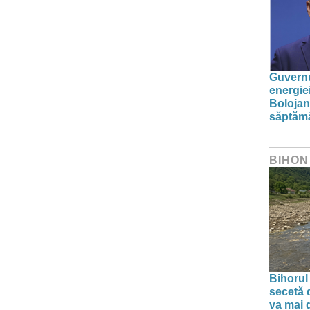
Guvernu
energie
Bolojan
săptăm
BIHON
Bihorul
secetă d
va mai 