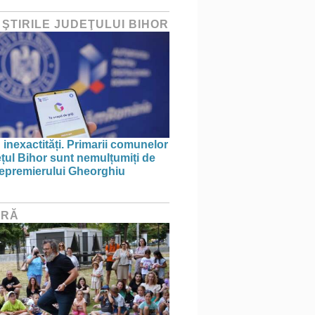
 ŞTIRILE JUDEŢULUI BIHOR
 inexactități. Primarii comunelor
ețul Bihor sunt nemulțumiți de
icepremierului Gheorghiu
URĂ