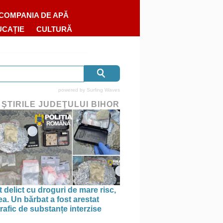
COMPANIA DE APĂ
UCAȚIE
CULTURĂ
powered by
Surfing Waves
 ŞTIRILE JUDEŢULUI BIHOR
 delict cu droguri de mare risc,
a. Un bărbat a fost arestat
rafic de substanțe interzise