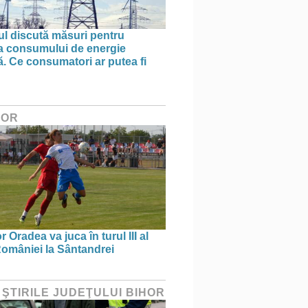
l discută măsuri pentru
ea consumului de energie
ă. Ce consumatori ar putea fi
HOR
 Oradea va juca în turul III al
omâniei la Sântandrei
 ŞTIRILE JUDEŢULUI BIHOR