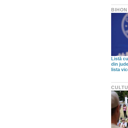
BIHON
Listă cu
din jud
lista v
CULT