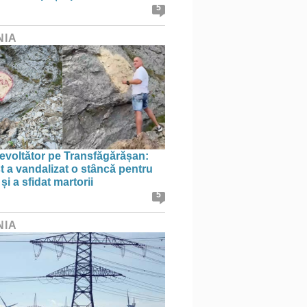
5
NIA
evoltător pe Transfăgărășan:
st a vandalizat o stâncă pentru
i a sfidat martorii
5
NIA