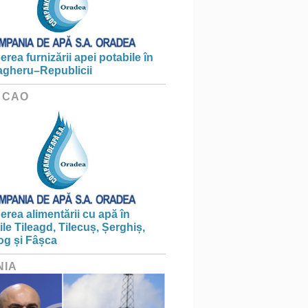
erea furnizării apei potabile în
gheru–Republicii
 CAO
erea alimentării cu apă în
țile Tileagd, Tilecuș, Șerghiș,
og și Fâșca
NIA