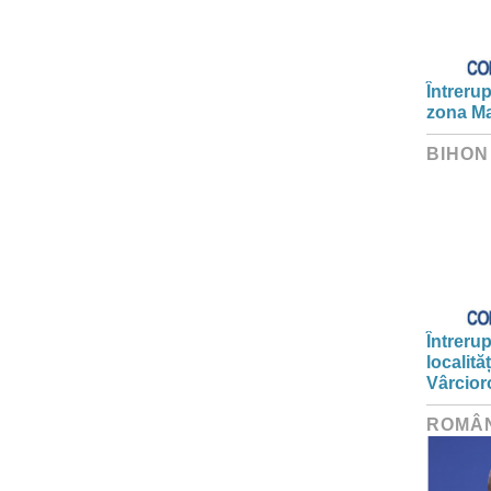
Întrerup
zona Ma
BIHON
Întrerup
localită
Vârcior
ROMÂ