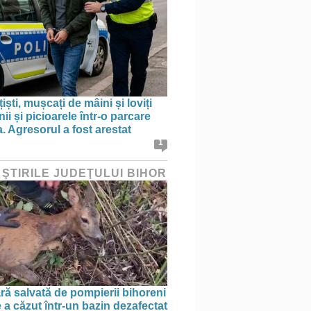
țiști, mușcați de mâini și loviți
i și picioarele într-o parcare
. Agresorul a fost arestat
1
 ŞTIRILE JUDEŢULUI BIHOR
ră salvată de pompierii bihoreni
 a căzut într-un bazin dezafectat