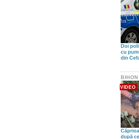
Doi poli
cu pumni
din Cefa
BIHON
VIDEO
Căprioa
după ce