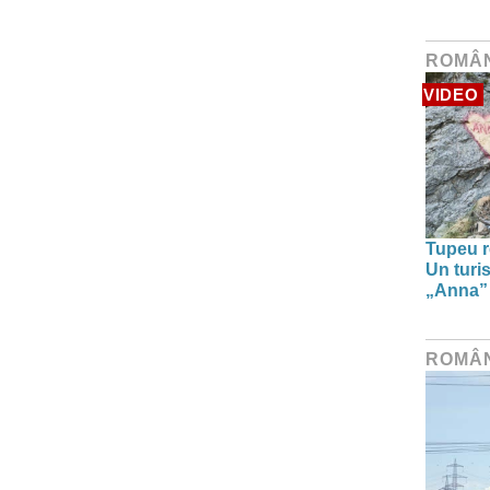
ROMÂ
VIDEO
Tupeu r
Un turi
„Anna” ș
ROMÂ