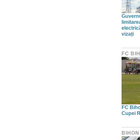
Guvernu
limitar
electric
vizați
FC BI
FC Bihor
Cupei R
BIHON