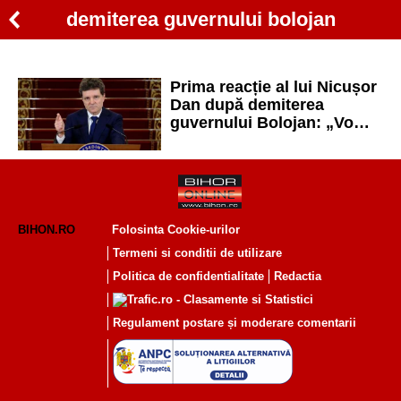
demiterea guvernului bolojan
Prima reacție al lui Nicușor
Dan după demiterea
guvernului Bolojan: „Vom
avea un guvern pro-
occidental într-un termen
rezonabil”
BIHON.RO
Folosinta Cookie-urilor
Termeni si conditii de utilizare
Politica de confidentialitate
Redactia
Regulament postare și moderare comentarii