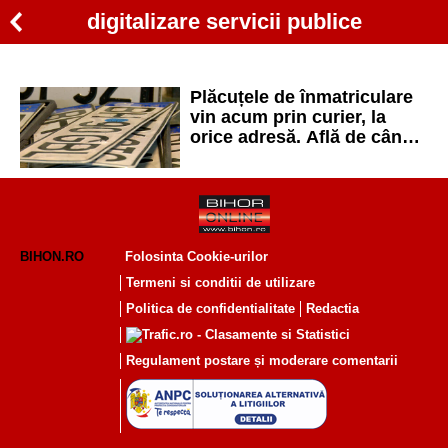
digitalizare servicii publice
Plăcuțele de înmatriculare
vin acum prin curier, la
orice adresă. Află de când
se simplifică procesul
BIHON.RO
Folosinta Cookie-urilor
Termeni si conditii de utilizare
Politica de confidentialitate
Redactia
Regulament postare și moderare comentarii