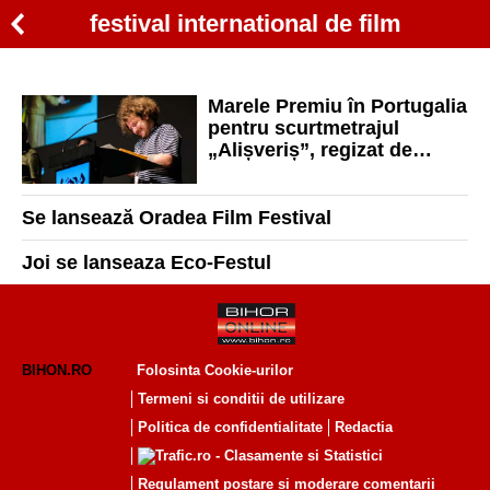
festival international de film
Marele Premiu în Portugalia
pentru scurtmetrajul
„Alișveriș”, regizat de
orădeanul Vasile Todinca
Se lansează Oradea Film Festival
Joi se lanseaza Eco-Festul
BIHON.RO
Folosinta Cookie-urilor
Termeni si conditii de utilizare
Politica de confidentialitate
Redactia
Regulament postare și moderare comentarii