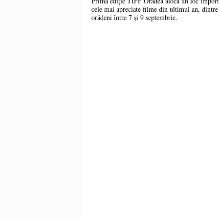
Prima ediție TIFF Oradea alocă un loc import
cele mai apreciate filme din ultimul an, dintr
orădeni între 7 și 9 septembrie.