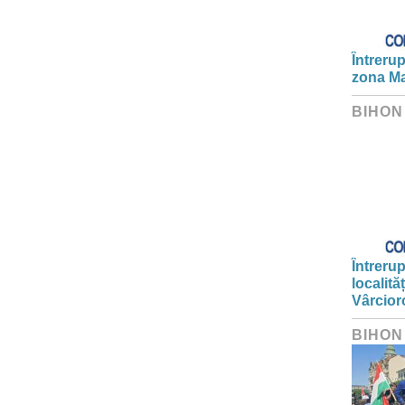
Întrerup
zona Ma
BIHON
Întrerup
localită
Vârcior
BIHON