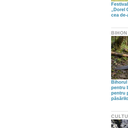
Festiva
„Dorel 
cea de-a
BIHON
Bihorul 
pentru 
pentru p
păsărilo
CULT