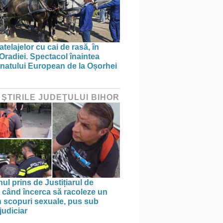
telajelor cu cai de rasă, în
 Oradiei. Spectacol înaintea
atului European de la Oșorhei
 ŞTIRILE JUDEŢULUI BIHOR
ul prins de Justițiarul de
 când încerca să racoleze un
n scopuri sexuale, pus sub
judiciar