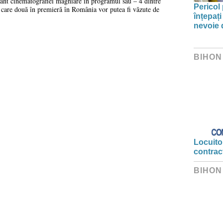
ant cinematografiei maghiare în programul său – 4 dintre
Pericol 
e care două în premieră în România vor putea fi văzute de
înțepați
nevoie 
BIHON
Locuitor
contrac
BIHON