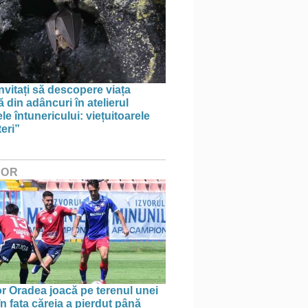
invitați să descopere viața
 din adâncuri în atelierul
le întunericului: viețuitoarele
eri”
HOR
r Oradea joacă pe terenul unei
n fața căreia a pierdut până