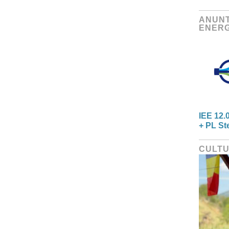
ANUNT
ENERG
IEE 12.
+ PL St
CULT