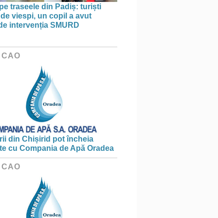
pe traseele din Padiș: turiști
 de viespi, un copil a avut
de intervenția SMURD
 CAO
ii din Chișirid pot încheia
te cu Compania de Apă Oradea
 CAO