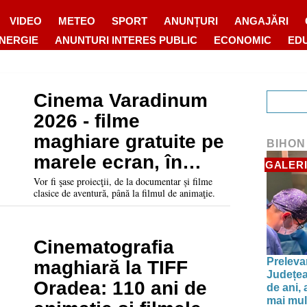
VIDEO
METEO
SPORT
ANUNȚURI
ANGAJĂRI
ENERGIE
ANUNTURI INTERES PUBLIC
ECONOMIC
ED
Cinema Varadinum
2026 - filme
maghiare gratuite pe
BIHON
marele ecran, în
GALERI
cadrul Festum
Vor fi şase proiecţii, de la documentar și filme
clasice de aventură, până la filmul de animaţie.
Varadinum
Cinematografia
Preleva
maghiară la TIFF
Județea
Oradea: 110 ani de
de ani, 
mai mult