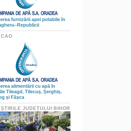
erea furnizării apei potabile în
gheru–Republicii
 CAO
erea alimentării cu apă în
țile Tileagd, Tilecuș, Șerghiș,
og și Fâșca
 ŞTIRILE JUDEŢULUI BIHOR