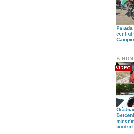
Parada a
centrul
Campion
BIHON
VIDEO
Orădean
Berceni
minor î
control 