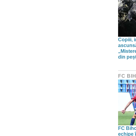
Copiii, 
ascunsă
„Mistere
din peșt
FC BI
FC Biho
echipe î