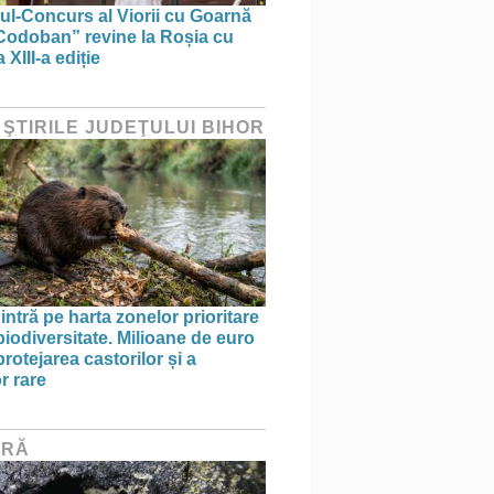
lul-Concurs al Viorii cu Goarnă
Codoban” revine la Roșia cu
 XIII-a ediție
 ŞTIRILE JUDEŢULUI BIHOR
intră pe harta zonelor prioritare
biodiversitate. Milioane de euro
rotejarea castorilor și a
r rare
URĂ