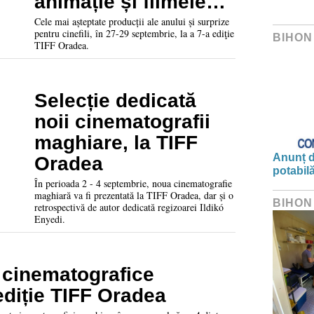
animație și filmele
momentului. Vezi
Cele mai așteptate producții ale anului și surprize
pentru cinefili, în 27-29 septembrie, la a 7-a ediţie
BIHON
programul complet
TIFF Oradea.
al festivalului
Selecție dedicată
noii cinematografii
maghiare, la TIFF
Anunț d
Oradea
potabil
În perioada 2 - 4 septembrie, noua cinematografie
maghiară va fi prezentată la TIFF Oradea, dar și o
BIHON
retrospectivă de autor dedicată regizoarei Ildikó
Enyedi.
e cinematografice
ediție TIFF Oradea