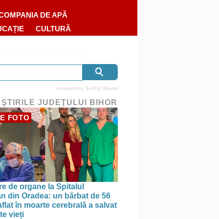
COMPANIA DE APĂ
UCAȚIE
CULTURĂ
powered by
Surfing Waves
 ŞTIRILE JUDEŢULUI BIHOR
E FOTO
re de organe la Spitalul
n din Oradea: un bărbat de 56
aflat în moarte cerebrală a salvat
e vieți