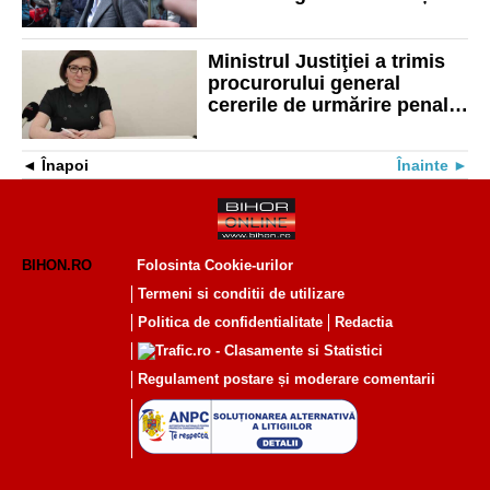
Mihăilă, suspectă de abuz
în serviciu
Ministrul Justiţiei a trimis
procurorului general
cererile de urmărire penală
primite de la Iohannis în
cazul Voiculescu şi Mihăilă
Înapoi
Înainte
BIHON.RO
Folosinta Cookie-urilor
Termeni si conditii de utilizare
Politica de confidentialitate
Redactia
Regulament postare și moderare comentarii