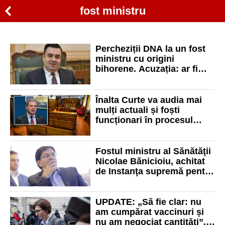
fost ministru
Percheziții DNA la un fost
ministru cu origini
bihorene. Acuzația: ar fi
încercat mituirea șefului
RAR
Înalta Curte va audia mai
mulți actuali și foști
funcționari în procesul
fostului ministru al
Sănătății, Florian Bodog
Fostul ministru al Sănătăţii
Nicolae Bănicioiu, achitat
de Instanţa supremă pentru
o mită de 800.000 de euro.
Ce spun judecătorii
UPDATE: „Să fie clar: nu
am cumpărat vaccinuri și
nu am negociat cantități”.