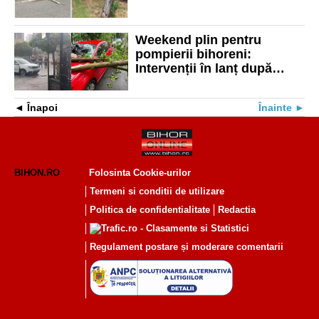
Crengi și copaci rupți pe
șapte străzi
Weekend plin pentru
pompierii bihoreni:
Intervenții în lanț după
furtuna care a lovit județul
Înapoi
Înainte
BIHON.RO
Folosinta Cookie-urilor
Termeni si conditii de utilizare
Politica de confidentialitate
Redactia
Regulament postare și moderare comentarii