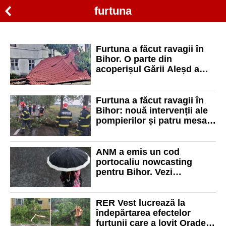
furtuna
Furtuna a făcut ravagii în
Bihor. O parte din
acoperișul Gării Aleșd a
fost smulsă de vânt
Furtuna a făcut ravagii în
Bihor: nouă intervenții ale
pompierilor și patru mesaje
RO-Alert
ANM a emis un cod
portocaliu nowcasting
pentru Bihor. Vezi
localitățile vizate de furtuni
puternice
RER Vest lucrează la
îndepărtarea efectelor
furtunii care a lovit Oradea.