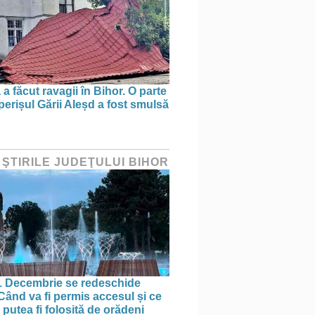
a făcut ravagii în Bihor. O parte
perișul Gării Aleșd a fost smulsă
 ŞTIRILE JUDEŢULUI BIHOR
1 Decembrie se redeschide
 Când va fi permis accesul și ce
putea fi folosită de orădeni