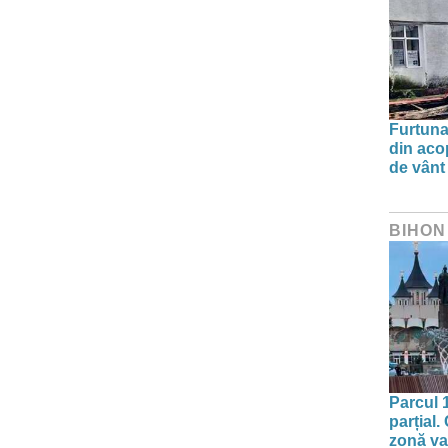
Furtuna 
din aco
de vânt
BIHON
Parcul 
parțial.
zonă va 