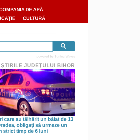
COMPANIA DE APĂ
UCAȚIE
CULTURĂ
powered by
Surfing Waves
 ŞTIRILE JUDEŢULUI BIHOR
ri care au tâlhărit un băiat de 13
 Oradea, obligați să urmeze un
strict timp de 6 luni