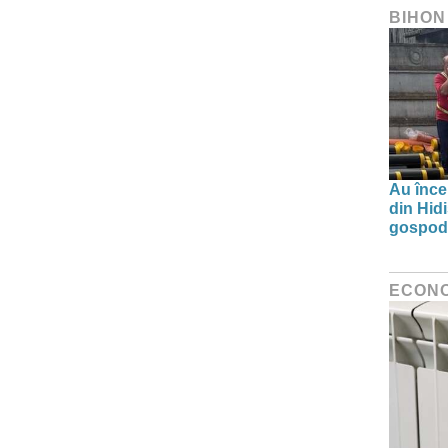
BIHON
Au înce
din Hid
gospodă
ECON