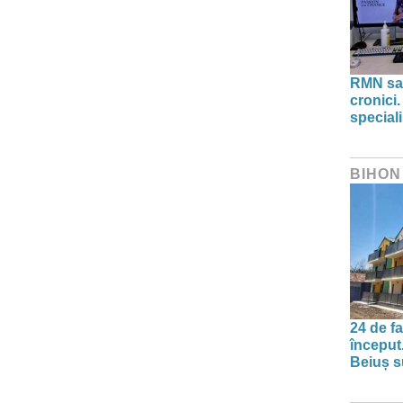
RMN sau
cronici.
speciali
BIHON
24 de f
început
Beiuș s