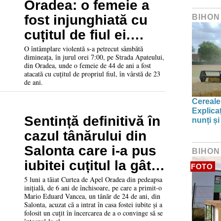
Oradea: o femeie a
fost injunghiată cu
BIHON
cuțitul de fiul ei.
Tânărul este în
O întâmplare violentă s-a petrecut sâmbătă
dimineața, în jurul orei 7:00, pe Strada Apateului,
custodia Poliției
din Oradea, unde o femeie de 44 de ani a fost
atacată cu cuțitul de propriul fiul, în vârstă de 23
de ani.
Cereale
Explica
Sentință definitivă în
nunți și
cazul tânărului din
Salonta care i-a pus
BIHON
iubitei cuțitul la gât
FOTO
și l-a înjunghiat pe
5 luni a tăiat Curtea de Apel Oradea din pedeapsa
inițială, de 6 ani de închisoare, pe care a primit-o
tatăl fetei
Mario Eduard Vancea, un tânăr de 24 de ani, din
Salonta, acuzat că a intrat în casa fostei iubite și a
folosit un cuțit în încercarea de a o convinge să se