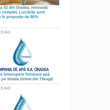
ța 42 din Oradea, renovată
 complet. Lucrările sunt
te în proporție de 90%
 CAO
e întrerupere furnizare apă
ă pe strada Uzinei din Tileagd
 CAO