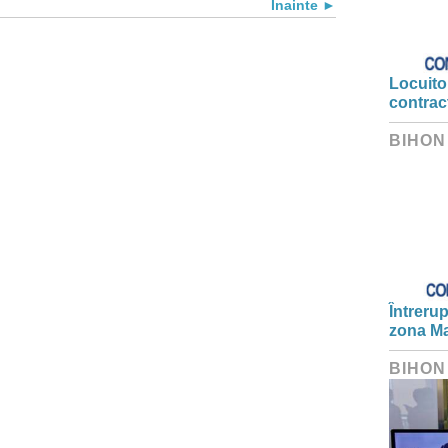
Înainte
Locuitor
contrac
BIHON
Întrerup
zona Ma
BIHON