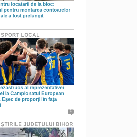
ntru locatarii de la bloc:
l pentru montarea contoarelor
ale a fost prelungit
 SPORT LOCAL
ezastruos al reprezentativei
i la Campionatul European
 Eșec de proporții în fața
i
1
 ŞTIRILE JUDEŢULUI BIHOR