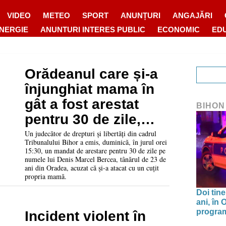
VIDEO
METEO
SPORT
ANUNȚURI
ANGAJĂRI
ENERGIE
ANUNTURI INTERES PUBLIC
ECONOMIC
ED
Orădeanul care și-a
înjunghiat mama în
gât a fost arestat
BIHON
pentru 30 de zile,
sub acuzația de
Un judecător de drepturi și libertăți din cadrul
Tribunalului Bihor a emis, duminică, în jurul orei
tentativă de omor
15:30, un mandat de arestare pentru 30 de zile pe
numele lui Denis Marcel Bercea, tânărul de 23 de
ani din Oradea, acuzat că și-a atacat cu un cuțit
propria mamă.
Doi tine
ani, în
program 
Incident violent în