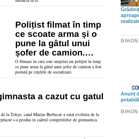
întoarcă la el.
Grădini
aproape
realiza
Polițist filmat în timp
ce scoate arma și o
BIHON
pune la gâtul unui
șofer de camion.
Precizările IPJ Arad
O filmare în care este surprins un polițist în timp
ce pune arma la gâtul unui șofer de camion a fost
postată pe rețelele de socializare.
Anunț d
 gimnasta a cazut cu gatul
potabil
BIHON
e la Tokyo, cand Marius Berbecar a ratat evolutia de la
 neplacut s-a produs in cadrul competitiilor de gimnastica.