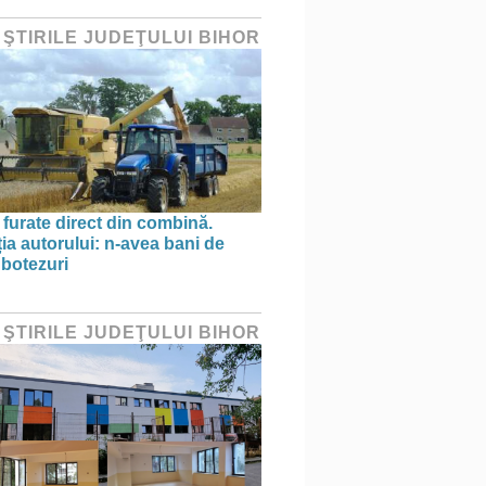
 ŞTIRILE JUDEŢULUI BIHOR
 furate direct din combină.
ția autorului: n-avea bani de
 botezuri
 ŞTIRILE JUDEŢULUI BIHOR