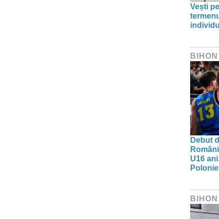
Vești pe
termenu
individu
BIHON
Debut d
Românie
U16 ani.
Polonie
BIHON