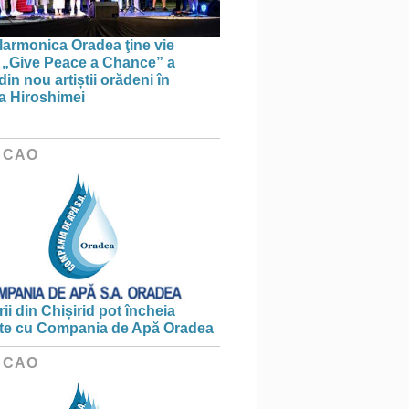
larmonica Oradea ţine vie
a: „Give Peace a Chance” a
in nou artiștii orădeni în
a Hiroshimei
 CAO
ii din Chișirid pot încheia
te cu Compania de Apă Oradea
 CAO