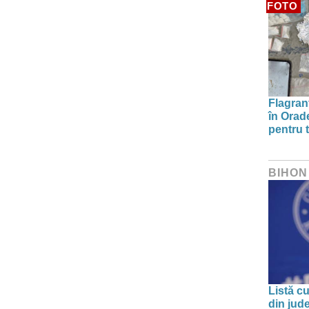
FOTO
Flagrant
în Orade
pentru t
BIHON
Listă cu
din jud