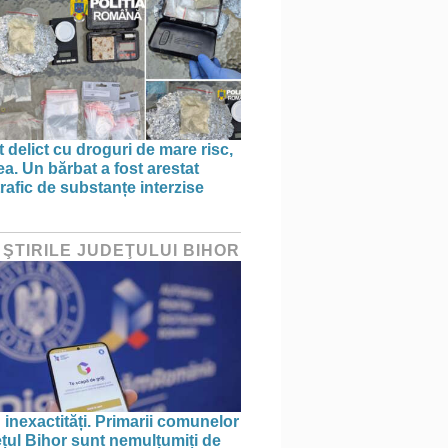
 delict cu droguri de mare risc,
a. Un bărbat a fost arestat
rafic de substanțe interzise
 ŞTIRILE JUDEŢULUI BIHOR
 inexactități. Primarii comunelor
ețul Bihor sunt nemulțumiți de