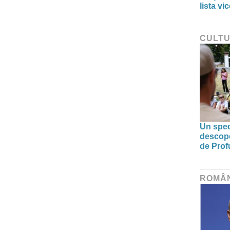
lista v
CULT
Un spec
descoper
de Prof
ROMÂ