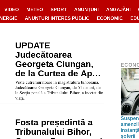
VIDEO
METEO
SPORT
ANUNȚURI
ANGAJĂRI
ENERGIE
ANUNTURI INTERES PUBLIC
ECONOMIC
ED
UPDATE
Judecătoarea
Georgeta Ciungan,
ECON
de la Curtea de Apel
Oradea, a murit
Veste cutremurătoare în magistratura bihoreană.
Judecătoarea Georgeta Ciungan, de 51 de ani, de
la Secția penală a Tribunalului Bihor, a încetat din
viață.
Suspend
Fosta președintă a
amenzil
Tribunalului Bihor,
instanț
șoferii