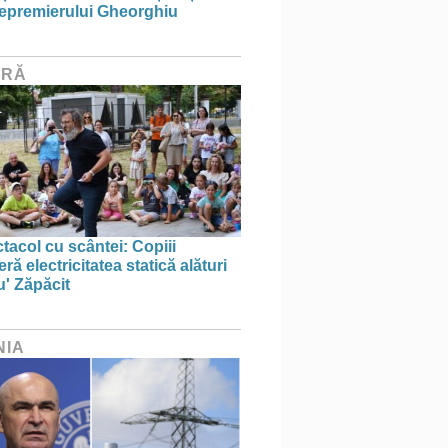
icepremierului Gheorghiu
URĂ
tacol cu scântei: Copiii
ă electricitatea statică alături
u' Zăpăcit
NIA