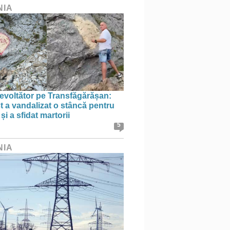
NIA
evoltător pe Transfăgărășan:
st a vandalizat o stâncă pentru
i a sfidat martorii
5
NIA