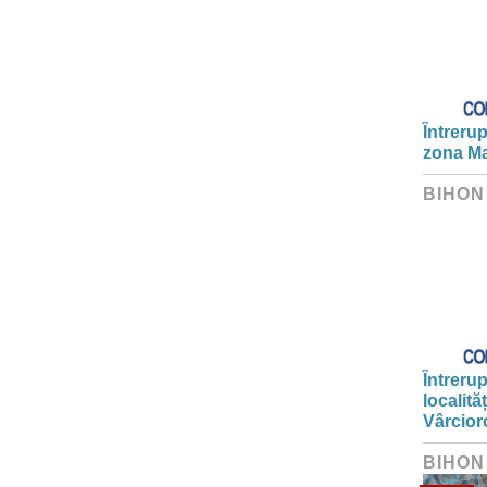
Întrerup
zona Ma
BIHON
Întrerup
localită
Vârcior
BIHON