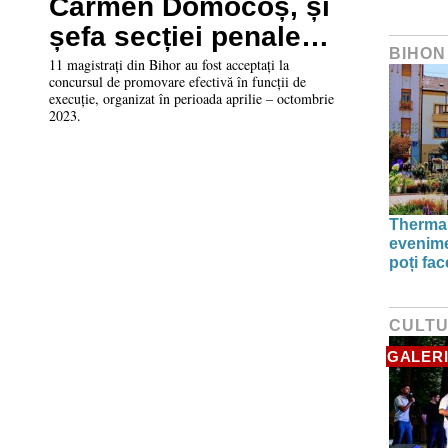
Carmen Domocoș, și
șefa secției penale,
BIHON
Georgeta Ciungan,
11 magistrați din Bihor au fost acceptați la
concursul de promovare efectivă în funcții de
vor la Curtea de Apel
execuție, organizat în perioada aprilie – octombrie
2023.
Thermal
evenime
poți fa
CULT
GALERI