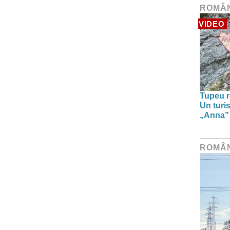
ROMÂ
VIDEO
Tupeu r
Un turi
„Anna” ș
ROMÂ