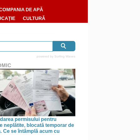
COMPANIA DE APĂ
UCAȚIE
CULTURĂ
powered by
Surfing Waves
OMIC
area permisului pentru
e neplătite, blocată temporar de
ă. Ce se întâmplă acum cu