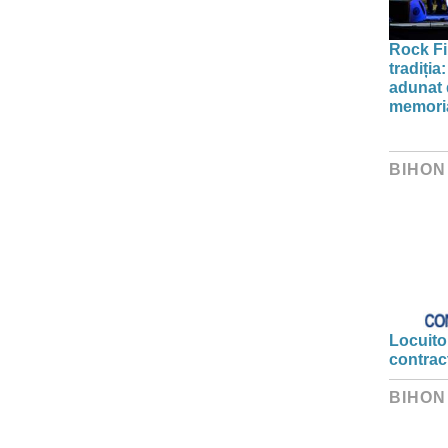
Rock Fi
tradiți
adunat d
memori
BIHON
Locuitor
contrac
BIHON