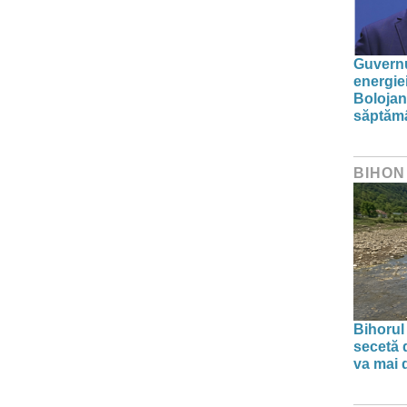
Guvernu
energie
Bolojan
săptăm
BIHON
Bihorul
secetă d
va mai 