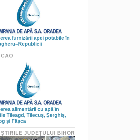
erea furnizării apei potabile în
gheru–Republicii
 CAO
erea alimentării cu apă în
țile Tileagd, Tilecuș, Șerghiș,
og și Fâșca
 ŞTIRILE JUDEŢULUI BIHOR