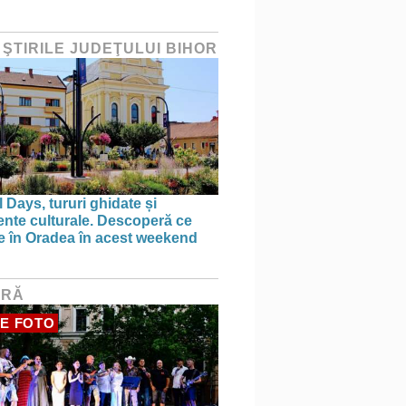
 ŞTIRILE JUDEŢULUI BIHOR
 Days, tururi ghidate și
nte culturale. Descoperă ce
ce în Oradea în acest weekend
URĂ
E FOTO