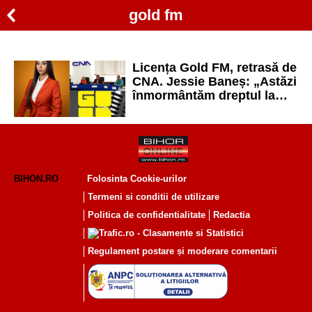
gold fm
Licența Gold FM, retrasă de
CNA. Jessie Baneș: „Astăzi
înmormântăm dreptul la
libera exprimare în
România”
BIHON.RO
Folosinta Cookie-urilor
Termeni si conditii de utilizare
Politica de confidentialitate
Redactia
Regulament postare și moderare comentarii