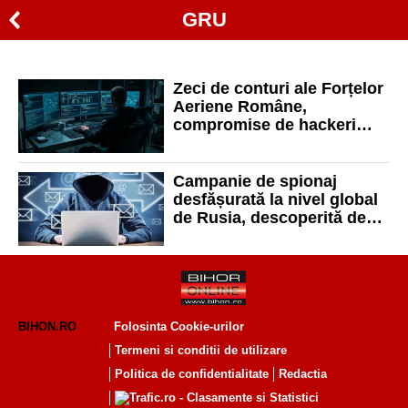
GRU
Zeci de conturi ale Forțelor
Aeriene Române,
compromise de hackeri
ruși. Cum a fost
descoperită operațiunea
Campanie de spionaj
desfășurată la nivel global
de Rusia, descoperită de
FBI. La anchetă a luat parte
și SRI
BIHON.RO
Folosinta Cookie-urilor
Termeni si conditii de utilizare
Politica de confidentialitate
Redactia