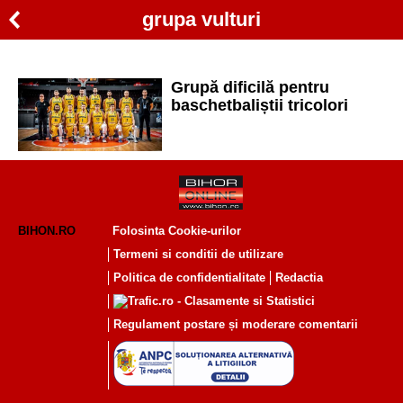
grupa vulturi
Grupă dificilă pentru
baschetbaliștii tricolori
BIHON.RO
Folosinta Cookie-urilor
Termeni si conditii de utilizare
Politica de confidentialitate
Redactia
Regulament postare și moderare comentarii