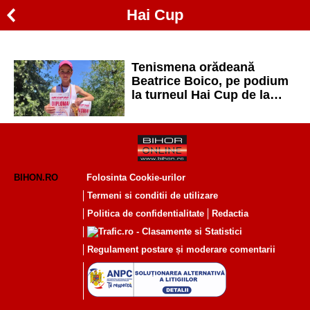
Hai Cup
Tenismena orădeană
Beatrice Boico, pe podium
la turneul Hai Cup de la
Arad
BIHON.RO
Folosinta Cookie-urilor
Termeni si conditii de utilizare
Politica de confidentialitate
Redactia
Regulament postare și moderare comentarii